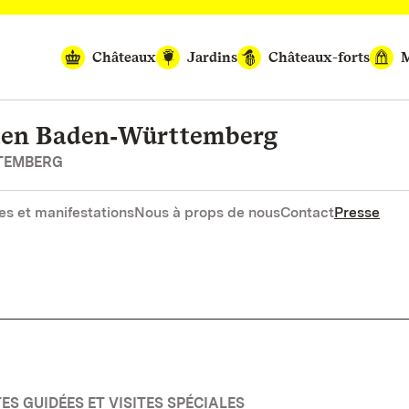
Châteaux
Jardins
Châteaux-forts
M
rten Baden‑Württemberg
RTEMBERG
es et manifestations
Nous à props de nous
Contact
Presse
ES GUIDÉES ET VISITES SPÉCIALES