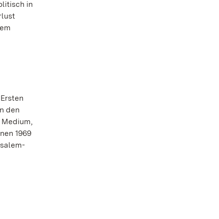
itisch in
lust
dem
 Ersten
an den
s Medium,
enen 1969
usalem-