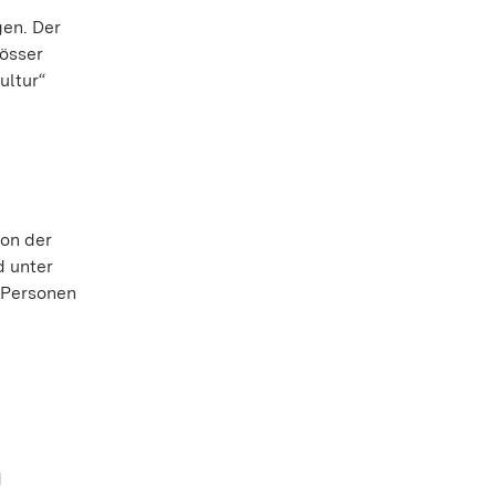
gen. Der
lösser
ultur“
von der
d unter
0 Personen
d