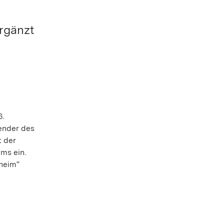
rgänzt
6.
ender des
t der
ms ein.
heim“