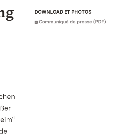
ng
DOWNLOAD ET PHOTOS
Communiqué de presse (PDF)
ichen
ßer
heim“
nde