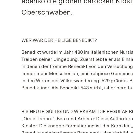
ebenso die großen barocken Klös
Oberschwaben.
WER WAR DER HEILIGE BENEDIKT?
Benedikt wurde im Jahr 480 im italienischen Nursi
Treiben seiner Umgebung. Zuerst lebte er als Einsi
in denen der fromme Benedikt von den Versuchungen
immer mehr Menschen an, eine religiöse Gemeinsch
in den Wirren der Völkerwanderung. 529 gründet 
Benediktiner. Als Benedikt 543 stirbt, ist er berei
BIS HEUTE GÜLTIG UND WIRKSAM: DIE REGULAE B
„Ora et labora”, Bete und Arbeite: Diese Aufforde
Kloster. Die knappe Formulierung ist der Kern der 
Benedikt sein berühmtes Regelwerk, das Vorbild un