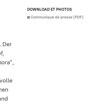
DOWNLOAD ET PHOTOS
Communiqué de presse (PDF)
. Der
f,
bora“,
volle
inen
und