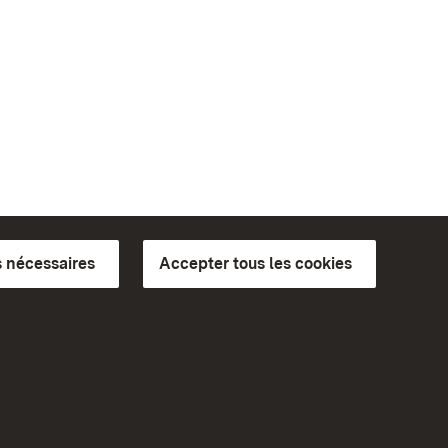
 nécessaires
Accepter tous les cookies
ics du
plus loin
Accueil
Monuments