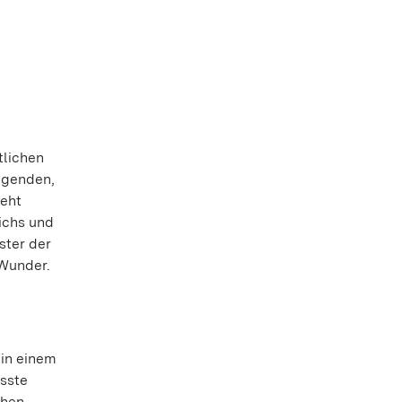
tlichen
legenden,
ieht
ichs und
ster der
 Wunder.
 in einem
asste
chen