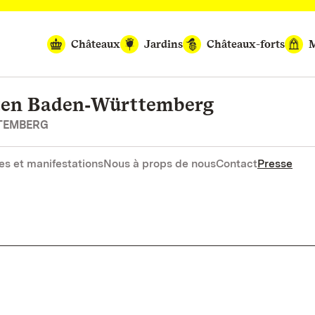
Châteaux
Jardins
Châteaux-forts
M
rten Baden‑Württemberg
RTEMBERG
es et manifestations
Nous à props de nous
Contact
Presse