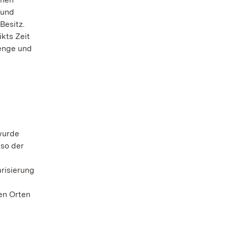
 und
Besitz.
kts Zeit
renge und
wurde
 so der
arisierung
en Orten