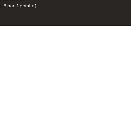
FAQ et réponses
 6 par. 1 point a).
Mentions légales
Protection des données
Explications sur l’accessi
BITV-konform (geprüfte S