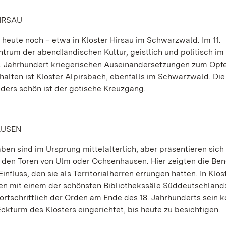
IRSAU
 heute noch – etwa in Kloster Hirsau im Schwarzwald. Im 11.
trum der abendländischen Kultur, geistlich und politisch im
17. Jahrhundert kriegerischen Auseinandersetzungen zum Opfe
halten ist Kloster Alpirsbach, ebenfalls im Schwarzwald. Die
ders schön ist der gotische Kreuzgang.
AUSEN
en sind im Ursprung mittelalterlich, aber präsentieren sich 
 den Toren von Ulm oder Ochsenhausen. Hier zeigten die Ben
nfluss, den sie als Territorialherren errungen hatten. In Klos
en mit einem der schönsten Bibliothekssäle Süddeutschlands
rtschrittlich der Orden am Ende des 18. Jahrhunderts sein k
turm des Klosters eingerichtet, bis heute zu besichtigen.