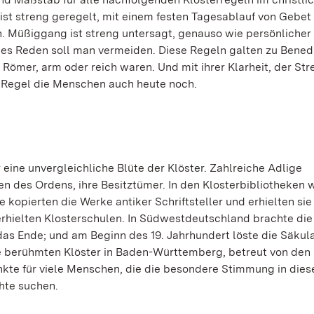
st streng geregelt, mit einem festen Tagesablauf von Gebet
n. Müßiggang ist streng untersagt, genauso wie persönlicher 
s Reden soll man vermeiden. Diese Regeln galten zu Benedi
Römer, arm oder reich waren. Und mit ihrer Klarheit, der St
e Regel die Menschen auch heute noch.
r eine unvergleichliche Blüte der Klöster. Zahlreiche Adlige
 des Ordens, ihre Besitztümer. In den Klosterbibliotheken 
pierten die Werke antiker Schriftsteller und erhielten sie
erhielten Klosterschulen. In Südwestdeutschland brachte die
 das Ende; und am Beginn des 19. Jahrhundert löste die Säkul
ie berühmten Klöster in Baden-Württemberg, betreut von den
kte für viele Menschen, die die besondere Stimmung in dies
chte suchen.