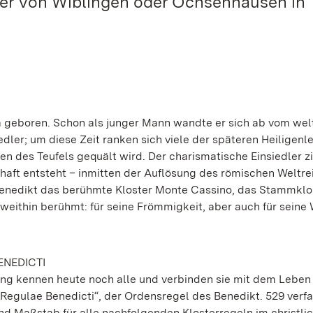
ter von Wiblingen oder Ochsenhausen in
a geboren. Schon als junger Mann wandte er sich ab vom wel
edler; um diese Zeit ranken sich viele der späteren Heiligen
 des Teufels gequält wird. Der charismatische Einsiedler z
aft entsteht – inmitten der Auflösung des römischen Weltre
Benedikt das berühmte Kloster Monte Cassino, das Stammklo
ts weithin berühmt: für seine Frömmigkeit, aber auch für seine
ENEDICTI
rung kennen heute noch alle und verbinden sie mit dem Leben
„Regulae Benedicti“, der Ordensregel des Benedikt. 529 verf
d Maßstab für alle nachfolgenden Klosterregeln im christli