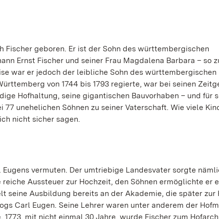
h Fischer geboren. Er ist der Sohn des württembergischen
ann Ernst Fischer und seiner Frau Magdalena Barbara – so 
eise war er jedoch der leibliche Sohn des württembergischen
Württemberg von 1744 bis 1793 regierte, war bei seinen Zeit
dige Hofhaltung, seine gigantischen Bauvorhaben – und für s
i 77 unehelichen Söhnen zu seiner Vaterschaft. Wie viele Kin
ich nicht sicher sagen.
rl Eugens vermuten. Der umtriebige Landesvater sorgte nämli
e reiche Aussteuer zur Hochzeit, den Söhnen ermöglichte er e
ielt seine Ausbildung bereits an der Akademie, die später zur
ogs Carl Eugen. Seine Lehrer waren unter anderem der Hofm
. 1773, mit nicht einmal 30 Jahre, wurde Fischer zum Hofarch