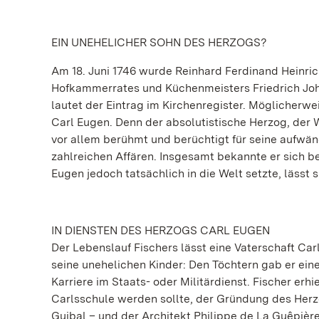
EIN UNEHELICHER SOHN DES HERZOGS?
Am 18. Juni 1746 wurde Reinhard Ferdinand Heinric
Hofkammerrates und Küchenmeisters Friedrich Joh
lautet der Eintrag im Kirchenregister. Möglicherw
Carl Eugen. Denn der absolutistische Herzog, der 
vor allem berühmt und berüchtigt für seine aufwän
zahlreichen Affären. Insgesamt bekannte er sich be
Eugen jedoch tatsächlich in die Welt setzte, lässt s
IN DIENSTEN DES HERZOGS CARL EUGEN
Der Lebenslauf Fischers lässt eine Vaterschaft Ca
seine unehelichen Kinder: Den Töchtern gab er ein
Karriere im Staats- oder Militärdienst. Fischer erh
Carlsschule werden sollte, der Gründung des Herz
Guibal – und der Architekt Philippe de La Guêpière