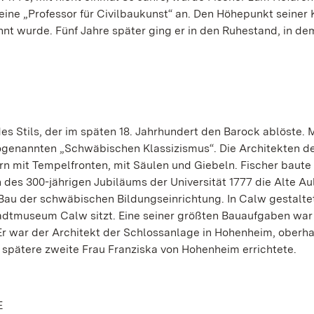
 eine „Professor für Civilbaukunst“ an. Den Höhepunkt seiner 
nnt wurde. Fünf Jahre später ging er in den Ruhestand, in dem
des Stils, der im späten 18. Jahrhundert den Barock ablöste.
ogenannten „Schwäbischen Klassizismus“. Die Architekten d
dern mit Tempelfronten, mit Säulen und Giebeln. Fischer baute
 des 300-jährigen Jubiläums der Universität 1777 die Alte A
Bau der schwäbischen Bildungseinrichtung. In Calw gestalte
Stadtmuseum Calw sitzt. Eine seiner größten Bauaufgaben war
Er war der Architekt der Schlossanlage in Hohenheim, oberh
e spätere zweite Frau Franziska von Hohenheim errichtete.
E