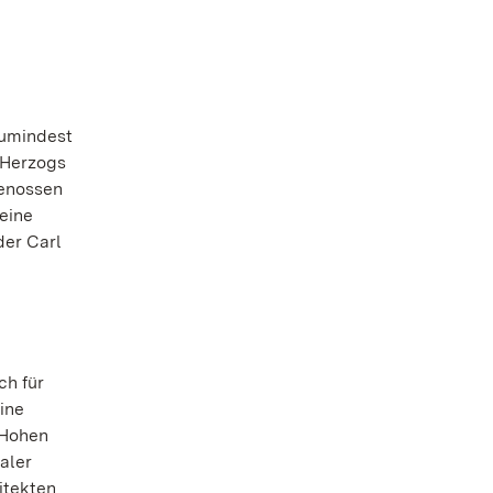
zumindest
 Herzogs
genossen
eine
der Carl
ch für
ine
 Hohen
aler
itekten