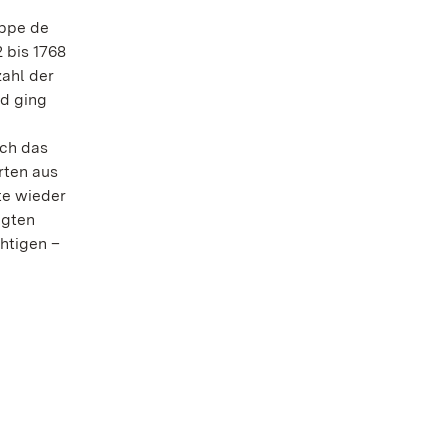
ippe de
 bis 1768
zahl der
nd ging
sch das
rten aus
te wieder
ugten
htigen –