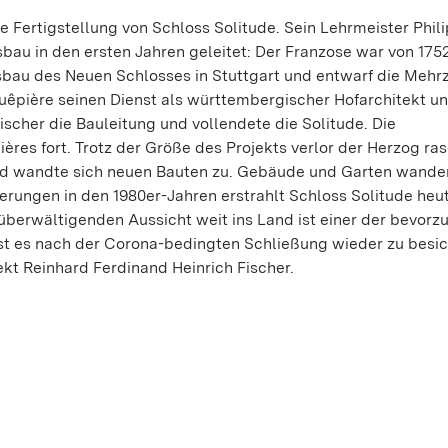
e Fertigstellung von Schloss Solitude. Sein Lehrmeister Phil
au in den ersten Jahren geleitet: Der Franzose war von 1752
sbau des Neuen Schlosses in Stuttgart und entwarf die Mehr
Guêpière seinen Dienst als württembergischer Hofarchitekt u
scher die Bauleitung und vollendete die Solitude. Die
ières fort. Trotz der Größe des Projekts verlor der Herzog ra
und wandte sich neuen Bauten zu. Gebäude und Garten wande
rungen in den 1980er-Jahren erstrahlt Schloss Solitude heu
 überwältigenden Aussicht weit ins Land ist einer der bevorz
ist es nach der Corona-bedingten Schließung wieder zu besic
ekt Reinhard Ferdinand Heinrich Fischer.