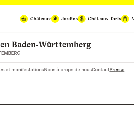
Châteaux
Jardins
Châteaux-forts
M
rten Baden‑Württemberg
RTEMBERG
es et manifestations
Nous à props de nous
Contact
Presse