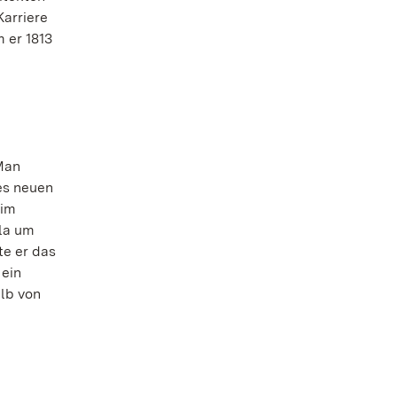
Karriere
 er 1813
 Man
es neuen
 im
ula um
te er das
 ein
alb von