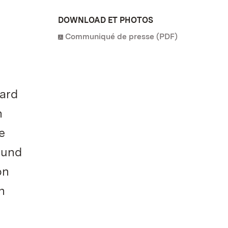
DOWNLOAD ET PHOTOS
Communiqué de presse (PDF)
hard
n
e
 und
on
n