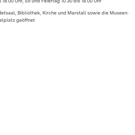
 18.00 Uhr, So und Feiertag 10.30 bis 18.00 Uhr
etsaal, Bibliothek, Kirche und Marstall sowie die Museen:
lplatz geöffnet