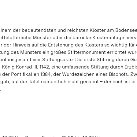
 einem der bedeutendsten und reichsten Klöster am Bodensee
ttelalterliche Münster oder die barocke Klosteranlage hier
 der Hinweis auf die Entstehung des Klosters so wichtig für
tung des Münsters ein großes Stiftermonument errichtet wur
ähnt insgesamt vier Stiftungsakte: Die erste Stiftung durch G
König Konrad III. 1142, eine umfassende Stiftung durch Erzbi
g der Pontifikalien 1384, der Würdezeichen eines Bischofs. Z
ab, auf der Tafel namentlich nicht genannt – dennoch ist er
.