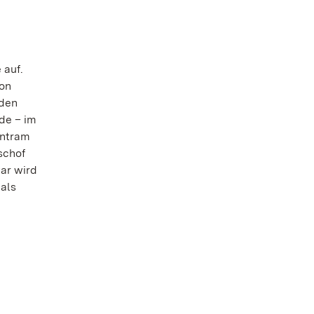
 auf.
von
 den
de – im
untram
schof
war wird
 als