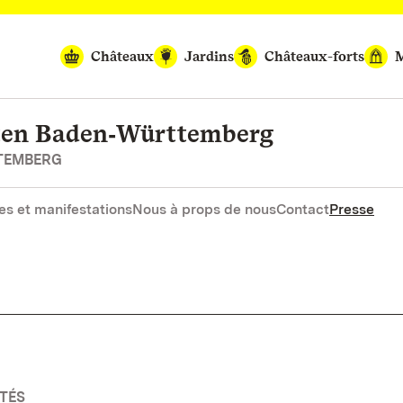
Châteaux
Jardins
Châteaux-forts
M
rten Baden‑Württemberg
RTEMBERG
es et manifestations
Nous à props de nous
Contact
Presse
TÉS