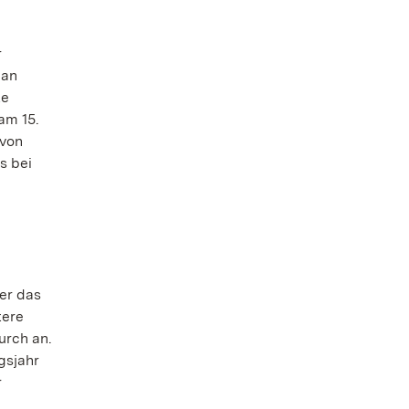
r
 an
te
am 15.
 von
s bei
der das
tere
urch an.
gsjahr
r