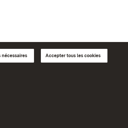
 nécessaires
Accepter tous les cookies
ics du
plus loin
Accueil
Monuments
Rendez-nous visite sur
Facebook
Rendez-nous visite sur