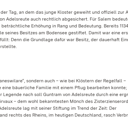
s der Tag, an dem das junge Kloster geweiht und offiziell zur 
on Adelsreute auch rechtlich abgesichert. Für Salem bedeut
e beträchtliche Erhöhung in Rang und Bedeutung. Bereits 1134
le seines Besitzes am Bodensee gestiftet. Damit war eine ers
füllt: Denn die Grundlage dafür war Besitz, der dauerhaft E
stellte.
aneswilare“, sondern auch – wie bei Klöstern der Regelfall –
die eine bäuerliche Familie mit einem Pflug bearbeiten konnte
er Legende nach soll Guntram von Adelsreute durch eine erg
airvaux – dem wohl bekanntesten Mönch des Zisterzienserord
elsreute lag mit seiner Stiftung im Trend der Zeit: Der
fand rechts des Rheins, im heutigen Deutschland, rasch Verbr