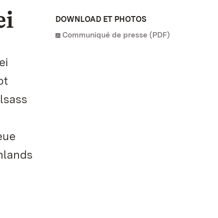
ei
DOWNLOAD ET PHOTOS
Communiqué de presse (PDF)
ei
ot
Elsass
eue
hlands