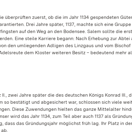
Sie überprüften zuerst, ob die im Jahr 1134 gespendeten Güte
antierten. Drei Jahre später, 1137, machte sich eine Gruppe
fingsten auf den Weg an den Bodensee. Salem sollte die ers
erden. Eine steile Karriere begann: Nach Erhebung zur Abtei 
r von den umliegenden Adligen des Linzgaus und vom Bischof
Adelsreute dem Kloster weiteren Besitz – bedeutend mehr al
II., zwei Jahre später die des deutschen Königs Konrad III., 
 so bestätigt und abgesichert war, schlossen sich viele wei
gen. Diese Zuwendungen hielten das ganze Mittelalter hind
nser wird das Jahr 1134, zum Teil aber auch 1137 als Gründun
 dass das Gründungsjahr möglichst früh lag. Ihr Platz in de
 ab.