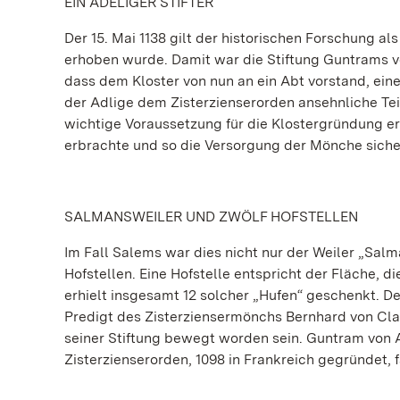
EIN ADELIGER STIFTER
Der 15. Mai 1138 gilt der historischen Forschung al
erhoben wurde. Damit war die Stiftung Guntrams v
dass dem Kloster von nun an ein Abt vorstand, ein
der Adlige dem Zisterzienserorden ansehnliche Tei
wichtige Voraussetzung für die Klostergründung er
erbrachte und so die Versorgung der Mönche sicher
SALMANSWEILER UND ZWÖLF HOFSTELLEN
Im Fall Salems war dies nicht nur der Weiler „Salm
Hofstellen. Eine Hofstelle entspricht der Fläche, 
erhielt insgesamt 12 solcher „Hufen“ geschenkt. D
Predigt des Zisterziensermönchs Bernhard von Cl
seiner Stiftung bewegt worden sein. Guntram von Ad
Zisterzienserorden, 1098 in Frankreich gegründet, 