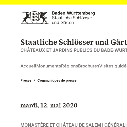
Vers la page d’accueil
Staatliche Schlösser und Gä
CHÂTEAUX ET JARDINS PUBLICS DU BADE-WU
Accueil
Monuments
Régions
Brochures
Visites guidé
Presse
Communiqués de presse
mardi, 12. mai 2020
MONASTÈRE ET CHÂTEAU DE SALEM | GÉNÉRALI