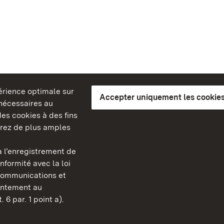
périence optimale sur
Accepter uniquement les cookies
s nécessaires au
es cookies à des fins
erez de plus amples
berg
 l’enregistrement de
Châteaux et jardins publ
nformité avec la loi
Bade-Wurtemberg
communications et
Contact
sentement au
FAQ et réponses
 6 par. 1 point a).
Mentions légales
Protection des données