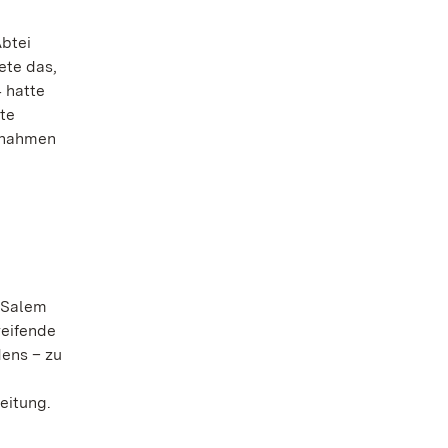
Abtei
ete das,
 hatte
te
innahmen
; Salem
reifende
ens – zu
eitung.