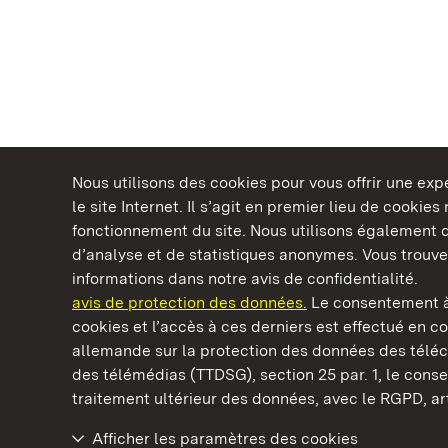
Nous utilisons des cookies pour vous offrir une ex
le site Internet. Il s’agit en premier lieu de cookie
fonctionnement du site. Nous utilisons également d
d’analyse et de statistiques anonymes. Vous trouv
Châteaux et jardins publics du Bade-Wurtem
informations dans notre avis de confidentialité.
avis de protection des données.
Le consentement à
cookies et l’accès à ces derniers est effectué en co
allemande sur la protection des données des télé
des télémédias (TTDSG), section 25 par. 1, le con
Staatliche Schlösser und Gärten Baden‑Württemberg
traitement ultérieur des données, avec le RGPD, art.
Afficher les paramètres des cookies