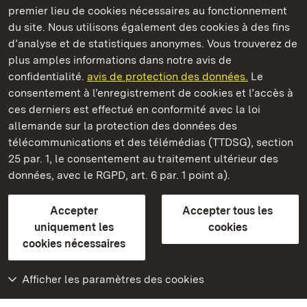
premier lieu de cookies nécessaires au fonctionnement
du site. Nous utilisons également des cookies à des fins
d’analyse et de statistiques anonymes. Vous trouverez de
plus amples informations dans notre avis de
Staatliche Schlösser und Gärten Baden‑Württemberg
confidentialité.
avis de protection des données.
Le
consentement à l’enregistrement de cookies et l’accès à
Châteaux et jardins publics du Bade-Wurtemberg
ces derniers est effectué en conformité avec la loi
allemande sur la protection des données des
Contact
FAQ et réponses
Mentions légales
télécommunications et des télémédias (TTDSG), section
Protection des données
25 par. 1, le consentement au traitement ultérieur des
Explications sur l’accessibilité
données, avec le RGPD, art. 6 par. 1 point a).
BITV-konform (geprüfte Seiten)
Accepter
Accepter tous les
plus loin
uniquement les
cookies
cookies nécessaires
Accueil
Monuments
Afficher les paramètres des cookies
Rendez-nous visite
sur Facebook
Rendez-nous visite