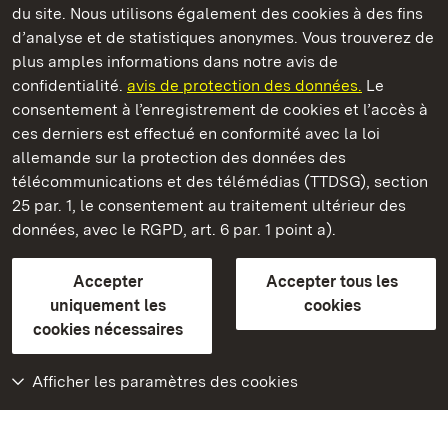
du site. Nous utilisons également des cookies à des fins
d’analyse et de statistiques anonymes. Vous trouverez de
plus amples informations dans notre avis de
Staatliche Schlösser und Gärten Baden‑Württemberg
confidentialité.
avis de protection des données.
Le
consentement à l’enregistrement de cookies et l’accès à
Châteaux et jardins publics du Bade-Wurtemberg
ces derniers est effectué en conformité avec la loi
allemande sur la protection des données des
Contact
FAQ et réponses
Mentions légales
télécommunications et des télémédias (TTDSG), section
Protection des données
25 par. 1, le consentement au traitement ultérieur des
Explications sur l’accessibilité
données, avec le RGPD, art. 6 par. 1 point a).
BITV-konform (geprüfte Seiten)
Accepter
Accepter tous les
plus loin
uniquement les
cookies
cookies nécessaires
Accueil
Monuments
Afficher les paramètres des cookies
Rendez-nous visite
sur Facebook
Rendez-nous visite
sur Instagram