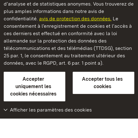
d’analyse et de statistiques anonymes. Vous trouverez de
plus amples informations dans notre avis de
Staatliche Schlösser und Gärten Baden‑Württemberg
confidentialité.
avis de protection des données.
Le
consentement à l’enregistrement de cookies et l’accès à
Châteaux et jardins publics du Bade-Wurtemberg
ces derniers est effectué en conformité avec la loi
allemande sur la protection des données des
Contact
FAQ et réponses
Mentions légales
télécommunications et des télémédias (TTDSG), section
Protection des données
25 par. 1, le consentement au traitement ultérieur des
Explications sur l’accessibilité
données, avec le RGPD, art. 6 par. 1 point a).
BITV-konform (geprüfte Seiten)
Accepter
Accepter tous les
plus loin
uniquement les
cookies
cookies nécessaires
Accueil
Monuments
Afficher les paramètres des cookies
Rendez-nous visite
sur Facebook
Rendez-nous visite
sur Instagram
Rendez-nous visite