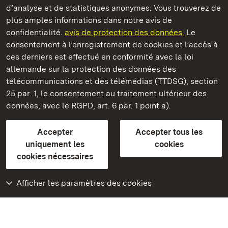
d’analyse et de statistiques anonymes. Vous trouverez de
plus amples informations dans notre avis de
Staatliche Schlösser und Gärten Baden‑Württemberg
confidentialité.
avis de protection des données.
Le
consentement à l’enregistrement de cookies et l’accès à
Châteaux et jardins publics du Bade-Wurtemberg
ces derniers est effectué en conformité avec la loi
allemande sur la protection des données des
Contact
FAQ et réponses
Mentions légales
télécommunications et des télémédias (TTDSG), section
Protection des données
25 par. 1, le consentement au traitement ultérieur des
Explications sur l’accessibilité
données, avec le RGPD, art. 6 par. 1 point a).
BITV-konform (geprüfte Seiten)
Accepter
Accepter tous les
plus loin
uniquement les
cookies
cookies nécessaires
Accueil
Monuments
Afficher les paramètres des cookies
Rendez-nous visite
sur Facebook
Rendez-nous visite
sur Instagram
Rendez-nous visite