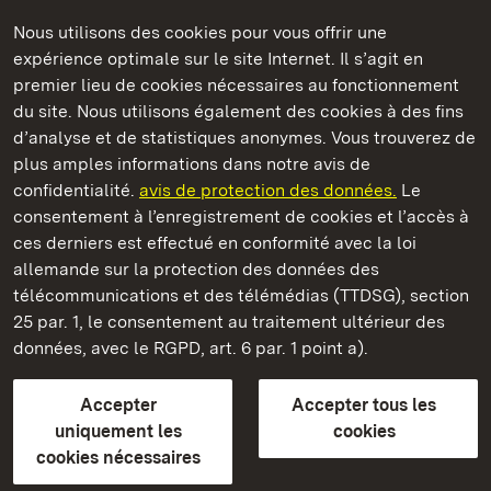
Nous utilisons des cookies pour vous offrir une
Châteaux et jardins publics du Bade-Wurtemberg
expérience optimale sur le site Internet. Il s’agit en
premier lieu de cookies nécessaires au fonctionnement
du site. Nous utilisons également des cookies à des fins
d’analyse et de statistiques anonymes. Vous trouverez de
plus amples informations dans notre avis de
Staatliche Schlösser und Gärten Baden‑Württemberg
confidentialité.
avis de protection des données.
Le
consentement à l’enregistrement de cookies et l’accès à
Châteaux et jardins publics du Bade-Wurtemberg
ces derniers est effectué en conformité avec la loi
allemande sur la protection des données des
Contact
FAQ et réponses
Mentions légales
télécommunications et des télémédias (TTDSG), section
Protection des données
25 par. 1, le consentement au traitement ultérieur des
Explications sur l’accessibilité
données, avec le RGPD, art. 6 par. 1 point a).
BITV-konform (geprüfte Seiten)
Accepter
Accepter tous les
plus loin
uniquement les
cookies
cookies nécessaires
Accueil
Monuments