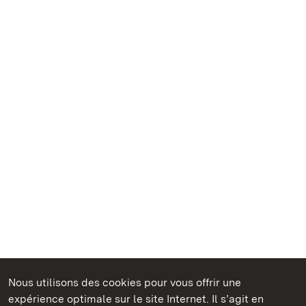
Nous utilisons des cookies pour vous offrir une
Châteaux et jardins publics du Bade-Wurtemberg
expérience optimale sur le site Internet. Il s’agit en