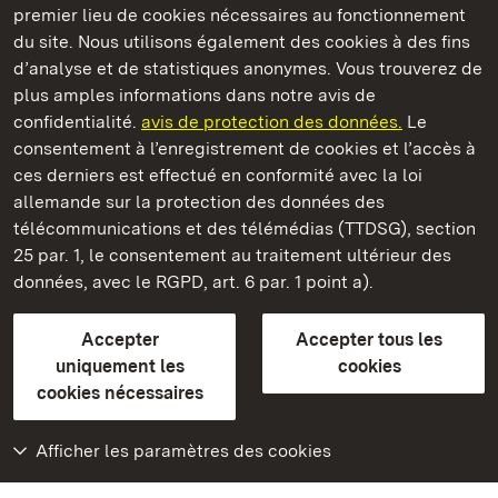
premier lieu de cookies nécessaires au fonctionnement
du site. Nous utilisons également des cookies à des fins
d’analyse et de statistiques anonymes. Vous trouverez de
plus amples informations dans notre avis de
Staatliche Schlösser und Gärten Baden‑Württemberg
confidentialité.
avis de protection des données.
Le
consentement à l’enregistrement de cookies et l’accès à
Châteaux et jardins publics du Bade-Wurtemberg
ces derniers est effectué en conformité avec la loi
allemande sur la protection des données des
Contact
FAQ et réponses
Mentions légales
télécommunications et des télémédias (TTDSG), section
Protection des données
25 par. 1, le consentement au traitement ultérieur des
Explications sur l’accessibilité
données, avec le RGPD, art. 6 par. 1 point a).
BITV-konform (geprüfte Seiten)
Accepter
Accepter tous les
plus loin
uniquement les
cookies
cookies nécessaires
Accueil
Monuments
Afficher les paramètres des cookies
Rendez-nous visite
sur Facebook
Rendez-nous visite