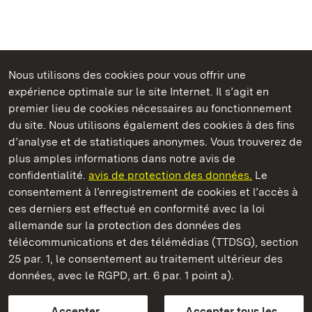
Nous utilisons des cookies pour vous offrir une
Châteaux et jardins publics du Bade-Wurtemberg
expérience optimale sur le site Internet. Il s’agit en
premier lieu de cookies nécessaires au fonctionnement
du site. Nous utilisons également des cookies à des fins
d’analyse et de statistiques anonymes. Vous trouverez de
plus amples informations dans notre avis de
Staatliche Schlösser und Gärten Baden‑Württemberg
confidentialité.
avis de protection des données.
Le
consentement à l’enregistrement de cookies et l’accès à
Châteaux et jardins publics du Bade-Wurtemberg
ces derniers est effectué en conformité avec la loi
allemande sur la protection des données des
Contact
FAQ et réponses
Mentions légales
télécommunications et des télémédias (TTDSG), section
Protection des données
25 par. 1, le consentement au traitement ultérieur des
Explications sur l’accessibilité
données, avec le RGPD, art. 6 par. 1 point a).
BITV-konform (geprüfte Seiten)
Accepter
Accepter tous les