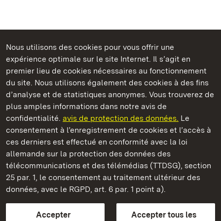
Nous utilisons des cookies pour vous offrir une
Châteaux et jardins publics du Bade-Wurtemberg
expérience optimale sur le site Internet. Il s’agit en
premier lieu de cookies nécessaires au fonctionnement
du site. Nous utilisons également des cookies à des fins
d’analyse et de statistiques anonymes. Vous trouverez de
plus amples informations dans notre avis de
Staatliche Schlösser und Gärten Baden‑Württemberg
confidentialité.
avis de protection des données.
Le
consentement à l’enregistrement de cookies et l’accès à
Châteaux et jardins publics du Bade-Wurtemberg
ces derniers est effectué en conformité avec la loi
allemande sur la protection des données des
Contact
FAQ et réponses
Mentions légales
télécommunications et des télémédias (TTDSG), section
Protection des données
25 par. 1, le consentement au traitement ultérieur des
Explications sur l’accessibilité
données, avec le RGPD, art. 6 par. 1 point a).
BITV-konform (geprüfte Seiten)
Accepter
Accepter tous les