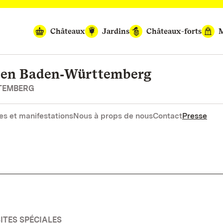
Châteaux
Jardins
Châteaux-forts
M
rten Baden‑Württemberg
RTEMBERG
es et manifestations
Nous à props de nous
Contact
Presse
SITES SPÉCIALES