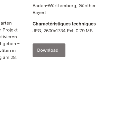
Baden-Württemberg, Günther
Bayerl
Gärten
Charactéristiques techniques
 Projekt
JPG, 2600x1734 Pxl, 0.79 MB
tivieren.
st geben –
Download
wäbin in
g am 28.