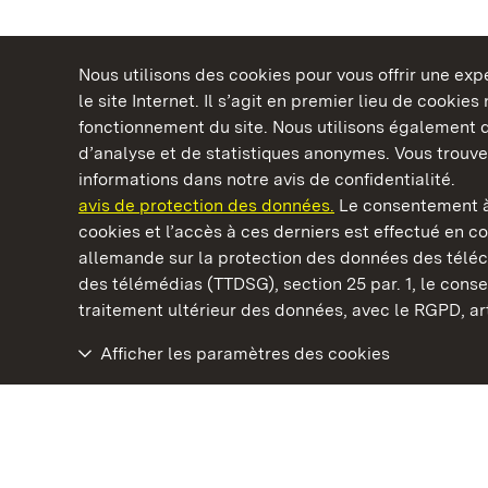
Nous utilisons des cookies pour vous offrir une ex
le site Internet. Il s’agit en premier lieu de cookie
fonctionnement du site. Nous utilisons également d
d’analyse et de statistiques anonymes. Vous trouv
Châteaux et jardins publics du Bade-Wurtem
informations dans notre avis de confidentialité.
avis de protection des données.
Le consentement à
cookies et l’accès à ces derniers est effectué en co
allemande sur la protection des données des télé
des télémédias (TTDSG), section 25 par. 1, le con
Staatliche Schlösser und Gärten Baden‑Württemberg
traitement ultérieur des données, avec le RGPD, art.
Afficher les paramètres des cookies