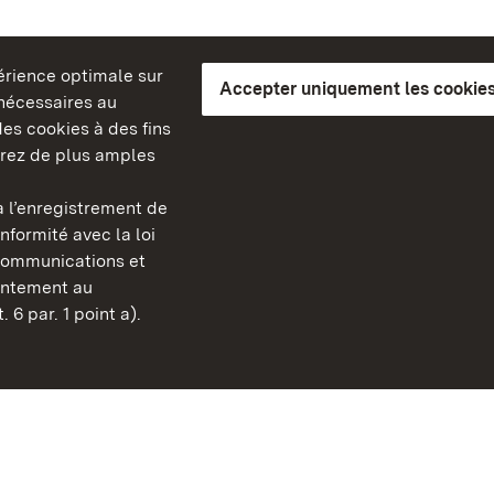
périence optimale sur
Accepter uniquement les cookies
s nécessaires au
es cookies à des fins
erez de plus amples
berg
 l’enregistrement de
Châteaux et jardins publ
nformité avec la loi
Bade-Wurtemberg
communications et
Contact
sentement au
FAQ et réponses
 6 par. 1 point a).
Mentions légales
Protection des données
Explications sur l’accessi
BITV-konform (geprüfte S