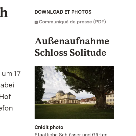
ch
DOWNLOAD ET PHOTOS
Communiqué de presse (PDF)
Außenaufnahme
Schloss Solitude
 um 17
dabei
 Hof
efon
Crédit photo
Staatliche Schlösser und Gärten