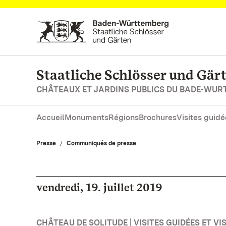
Vers la page d’accueil
Staatliche Schlösser und Gä
CHÂTEAUX ET JARDINS PUBLICS DU BADE-WU
Accueil
Monuments
Régions
Brochures
Visites guidé
Presse
Communiqués de presse
vendredi, 19. juillet 2019
CHÂTEAU DE SOLITUDE | VISITES GUIDÉES ET VI