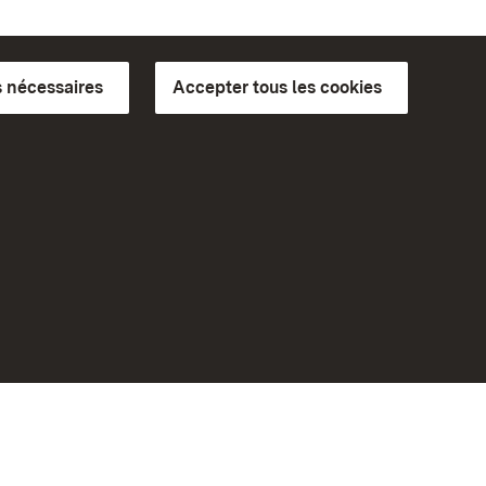
 nécessaires
Accepter tous les cookies
ics du
plus loin
Accueil
Monuments
Rendez-nous visite sur
Facebook
Rendez-nous visite sur
Instagram
bilité
Rendez-nous visite sur YouTube
eiten)
Découvrez nos applications
Google Play Store