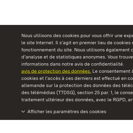
Nous utilisons des cookies pour vous offrir une ex
le site Internet. Il s’agit en premier lieu de cookie
fonctionnement du site. Nous utilisons également d
d’analyse et de statistiques anonymes. Vous trouv
Châteaux et jardins publics du Bade-Wurtem
informations dans notre avis de confidentialité.
avis de protection des données.
Le consentement à
cookies et l’accès à ces derniers est effectué en co
allemande sur la protection des données des télé
des télémédias (TTDSG), section 25 par. 1, le con
Staatliche Schlösser und Gärten Baden‑Württemberg
traitement ultérieur des données, avec le RGPD, art.
Afficher les paramètres des cookies