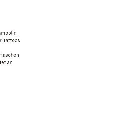
ampolin,
r-Tattoos
ertaschen
det an