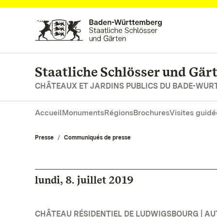
Vers la page d’accueil
Staatliche Schlösser und Gä
CHÂTEAUX ET JARDINS PUBLICS DU BADE-WU
Accueil
Monuments
Régions
Brochures
Visites guidé
Presse
Communiqués de presse
lundi, 8. juillet 2019
CHÂTEAU RÉSIDENTIEL DE LUDWIGSBOURG | A