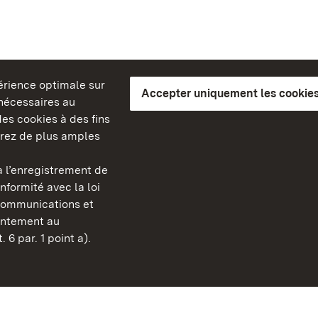
périence optimale sur
Accepter uniquement les cookies
s nécessaires au
es cookies à des fins
erez de plus amples
berg
 l’enregistrement de
Châteaux et jardins publ
nformité avec la loi
Bade-Wurtemberg
communications et
Contact
sentement au
FAQ et réponses
 6 par. 1 point a).
Mentions légales
Protection des données
Explications sur l’accessi
BITV-konform (geprüfte S