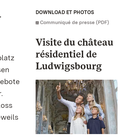
u
DOWNLOAD ET PHOTOS
Communiqué de presse (PDF)
Visite du château
résidentiel de
latz
Ludwigsbourg
sen
gebote
.
loss
eweils