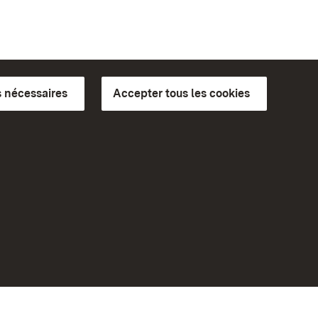
 nécessaires
Accepter tous les cookies
ics du
plus loin
Accueil
Monuments
Rendez-nous visite sur
Facebook
Rendez-nous visite sur
Instagram
bilité
Rendez-nous visite sur YouTube
eiten)