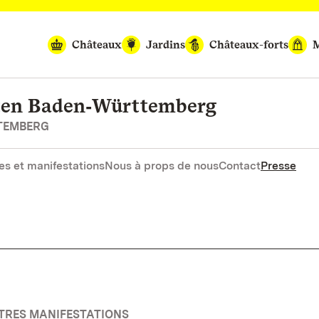
Châteaux
Jardins
Châteaux-forts
M
rten Baden‑Württemberg
RTEMBERG
es et manifestations
Nous à props de nous
Contact
Presse
UTRES MANIFESTATIONS