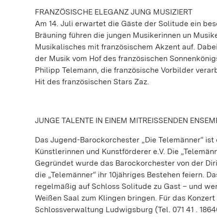
FRANZÖSISCHE ELEGANZ JUNG MUSIZIERT
Am 14. Juli erwartet die Gäste der Solitude ein be
Bräuning führen die jungen Musikerinnen un Musik
Musikalisches mit französischem Akzent auf. Dabei
der Musik vom Hof des französischen Sonnenkönig
Philipp Telemann, die französische Vorbilder vera
Hit des französischen Stars Zaz.
JUNGE TALENTE IN EINEM MITREISSENDEN ENSE
Das Jugend-Barockorchester „Die Telemänner“ ist 
Künstlerinnen und Kunstförderer e.V. Die „Telemänn
Gegründet wurde das Barockorchester von der Dirig
die „Telemänner“ ihr 10jähriges Bestehen feiern. 
regelmäßig auf Schloss Solitude zu Gast – und wer
Weißen Saal zum Klingen bringen. Für das Konzert a
Schlossverwaltung Ludwigsburg (Tel. 071 41 . 18640