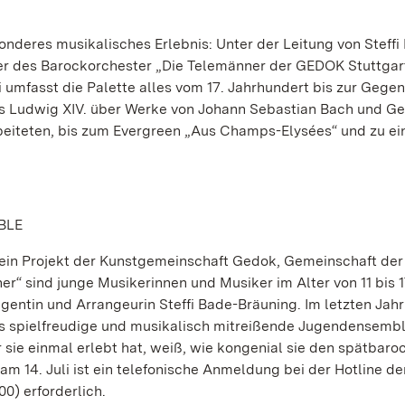
sonderes musikalisches Erlebnis: Unter der Leitung von Steffi
er des Barockorchester „Die Telemänner der GEDOK Stuttgar
 umfasst die Palette alles vom 17. Jahrhundert bis zur Gegen
s Ludwig XIV. über Werke von Johann Sebastian Bach und G
rbeiteten, bis zum Evergreen „Aus Champs-Elysées“ und zu e
MBLE
ein Projekt der Kunstgemeinschaft Gedok, Gemeinschaft der
er“ sind junge Musikerinnen und Musiker im Alter von 11 bis 1
entin und Arrangeurin Steffi Bade-Bräuning. Im letzten Jah
Das spielfreudige und musikalisch mitreißende Jugendensembl
 sie einmal erlebt hat, weiß, wie kongenial sie den spätbaro
m 14. Juli ist ein telefonische Anmeldung bei der Hotline de
0) erforderlich.