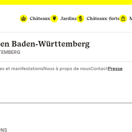
Châteaux
Jardins
Châteaux-forts
M
rten Baden‑Württemberg
RTEMBERG
es et manifestations
Nous à props de nous
Contact
Presse
ONS