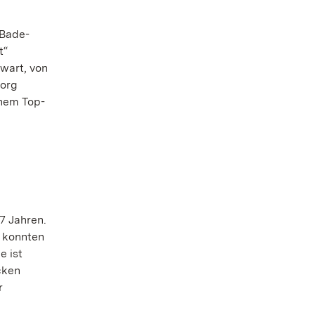
 Bade-
t“
wart, von
eorg
inem Top-
7 Jahren.
r konnten
e ist
cken
r