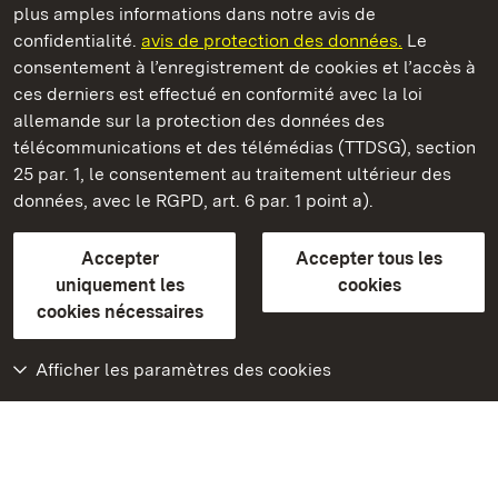
plus amples informations dans notre avis de
Staatliche Schlösser und Gärten Baden‑Württemberg
confidentialité.
avis de protection des données.
Le
consentement à l’enregistrement de cookies et l’accès à
Châteaux et jardins publics du Bade-Wurtemberg
ces derniers est effectué en conformité avec la loi
allemande sur la protection des données des
Contact
FAQ et réponses
Mentions légales
télécommunications et des télémédias (TTDSG), section
Protection des données
25 par. 1, le consentement au traitement ultérieur des
Explications sur l’accessibilité
données, avec le RGPD, art. 6 par. 1 point a).
BITV-konform (geprüfte Seiten)
Accepter
Accepter tous les
plus loin
uniquement les
cookies
cookies nécessaires
Accueil
Monuments
Afficher les paramètres des cookies
Rendez-nous visite
sur Facebook
Rendez-nous visite
sur Instagram
Rendez-nous visite
sur YouTube