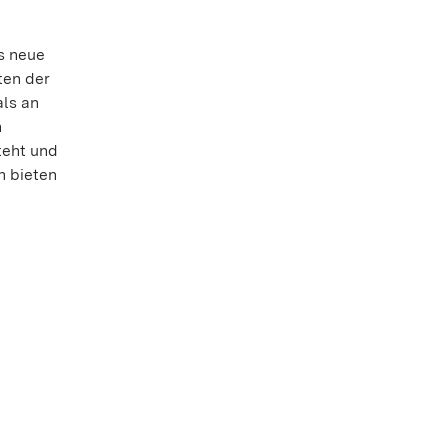
s neue
ten der
als an
n
teht und
n bieten