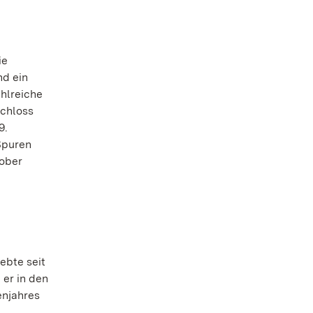
ie
nd ein
hlreiche
Schloss
9.
Spuren
tober
ebte seit
 er in den
enjahres