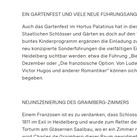
EIN GARTENFEST UND VIELE NEUE FÜHRUNGSAN
Auch das Gartenfest im Hortus Palatinus hat in di
Staatlichen Schlösser und Gärten es doch auf den 1
buntes Kinderprogramm ergänzen die Einladung zum
neu konzipierte Sonderführungen die vielfältigen 
Heidelberg sichtbar werden: etwa die Führung „B
Dezember oder „Die französische Option. Von Ludwi
Victor Hugos und anderer Romantiker“ können sich
begeben.
NEUINSZENIERUNG DES GRAIMBERG-ZIMMERS
Einem Franzosen ist es zu verdanken, dass Schloss
1811 im Exil in Heidelberg und wurde zum Retter de
Torturm am Gläsernen Saalbau, wo er ein Zimmer m
wird Charles de Graimberg dieser Raum gewidmet