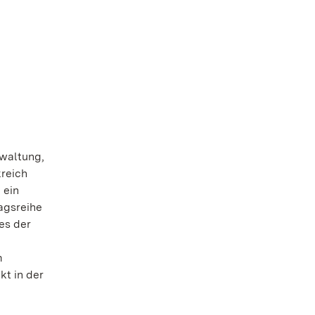
rwaltung,
kreich
 ein
ragsreihe
es der
m
t in der