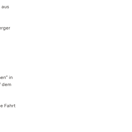
n aus
erger
en“ in
uf dem
e
ie Fahrt