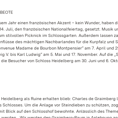
GBEOTE
esem Jahr einen französischen Akzent – kein Wunder, haben d
4. Juli, den französischen Nationalfeiertag, gesetzt. Musik u
 stilvollen Picknick im Schlossgarten. Außerdem lassen za
Einflüsse des mächtigen Nachbarlandes für die Kurpfalz und 
ienvenue Madame de Bourbon Montpensier“ am 7. April und 2
g V. bis Karl Ludwig“ am 5. Mai und 17. November. Auf die „
 die Besucher von Schloss Heidelberg am 30. Juni und 6. Ok
 Heidelberg als Ruine erhalten blieb: Charles de Graimberg l
s Schlosses. Um die Anlage vor Steindieben zu schützen, zog
it Blick auf den Schlosshof bewohnte. Anlässlich des Them
 werden. „Wir werden den Graimberg-Raum in Anlehnung an