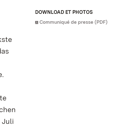
DOWNLOAD ET PHOTOS
Communiqué de presse (PDF)
kste
das
e.
te
schen
Juli