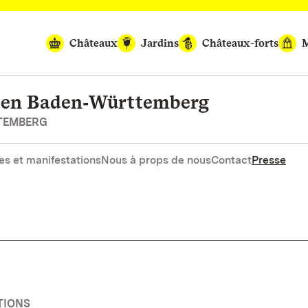
Châteaux
Jardins
Châteaux-forts
M
rten Baden‑Württemberg
RTEMBERG
es et manifestations
Nous à props de nous
Contact
Presse
TIONS