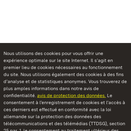
Nous utilisons des cookies pour vous offrir une
Châteaux et jardins publics du Bade-Wurtemberg
expérience optimale sur le site Internet. Il s’agit en
premier lieu de cookies nécessaires au fonctionnement
du site. Nous utilisons également des cookies à des fins
d’analyse et de statistiques anonymes. Vous trouverez de
plus amples informations dans notre avis de
Staatliche Schlösser und Gärten Baden‑Württemberg
confidentialité.
avis de protection des données.
Le
consentement à l’enregistrement de cookies et l’accès à
Châteaux et jardins publics du Bade-Wurtemberg
ces derniers est effectué en conformité avec la loi
allemande sur la protection des données des
Contact
FAQ et réponses
Mentions légales
télécommunications et des télémédias (TTDSG), section
Protection des données
25 par. 1, le consentement au traitement ultérieur des