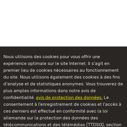
Nous utilisons des cookies pour vous offrir une
Châteaux et jardins publics du Bade-Wurtemberg
expérience optimale sur le site Internet. Il s’agit en
premier lieu de cookies nécessaires au fonctionnement
du site. Nous utilisons également des cookies à des fins
d’analyse et de statistiques anonymes. Vous trouverez de
plus amples informations dans notre avis de
Staatliche Schlösser und Gärten Baden‑Württemberg
confidentialité.
avis de protection des données.
Le
consentement à l’enregistrement de cookies et l’accès à
Châteaux et jardins publics du Bade-Wurtemberg
ces derniers est effectué en conformité avec la loi
allemande sur la protection des données des
Contact
FAQ et réponses
Mentions légales
télécommunications et des télémédias (TTDSG), section
Protection des données