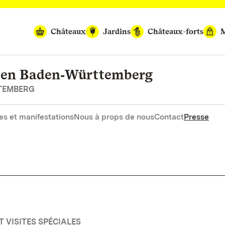
Châteaux
Jardins
Châteaux-forts
M
rten Baden‑Württemberg
RTEMBERG
es et manifestations
Nous à props de nous
Contact
Presse
T VISITES SPÉCIALES