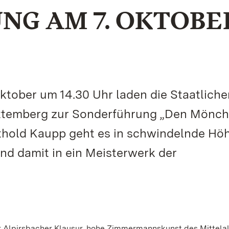
G AM 7. OKTOBE
tober um 14.30 Uhr laden die Staatliche
ttemberg zur Sonderführung „Den Mönc
rthold Kaupp geht es in schwindelnde Höh
nd damit in ein Meisterwerk der
r Alpirsbacher Klausur, hohe Zimmermannskunst des Mittelal