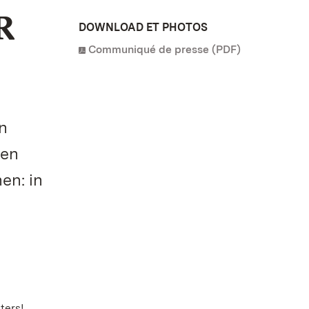
R
DOWNLOAD ET PHOTOS
Communiqué de presse (PDF)
n
hen
en: in
ters!