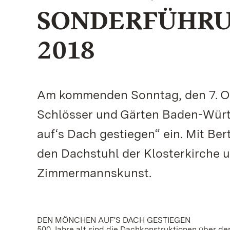
SONDERFÜHRUN
2018
Am kommenden Sonntag, den 7. Ok
Schlösser und Gärten Baden-Wür
auf‘s Dach gestiegen“ ein. Mit Be
den Dachstuhl der Klosterkirche u
Zimmermannskunst.
DEN MÖNCHEN AUF'S DACH GESTIEGEN
500 Jahre alt sind die Dachkonstruktionen über de