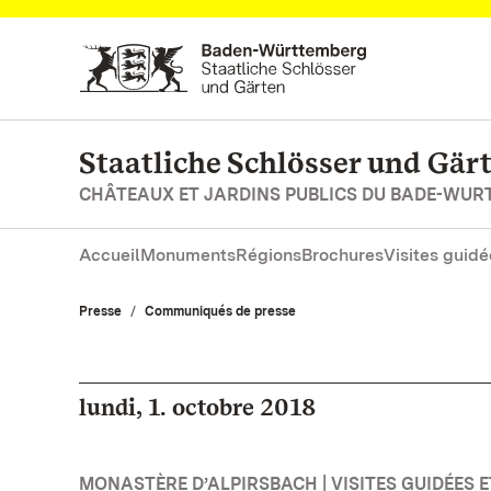
Vers la page d’accueil
Staatliche Schlösser und Gä
CHÂTEAUX ET JARDINS PUBLICS DU BADE-WU
Accueil
Monuments
Régions
Brochures
Visites guidé
Presse
Communiqués de presse
lundi, 1. octobre 2018
MONASTÈRE D’ALPIRSBACH | VISITES GUIDÉES E