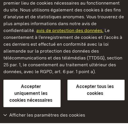
premier lieu de cookies nécessaires au fonctionnement
du site. Nous utilisons également des cookies à des fins
d’analyse et de statistiques anonymes. Vous trouverez de
plus amples informations dans notre avis de
Staatliche Schlösser und Gärten Baden‑Württemberg
confidentialité.
avis de protection des données.
Le
consentement à l’enregistrement de cookies et l’accès à
Châteaux et jardins publics du Bade-Wurtemberg
ces derniers est effectué en conformité avec la loi
allemande sur la protection des données des
Contact
FAQ et réponses
Mentions légales
télécommunications et des télémédias (TTDSG), section
Protection des données
25 par. 1, le consentement au traitement ultérieur des
Explications sur l’accessibilité
données, avec le RGPD, art. 6 par. 1 point a).
BITV-konform (geprüfte Seiten)
Accepter
Accepter tous les
plus loin
uniquement les
cookies
cookies nécessaires
Accueil
Monuments
Afficher les paramètres des cookies
Rendez-nous visite
sur Facebook
Rendez-nous visite