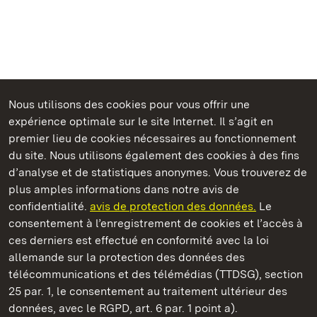
Nous utilisons des cookies pour vous offrir une
Châteaux et jardins publics du Bade-Wurtemberg
expérience optimale sur le site Internet. Il s’agit en
premier lieu de cookies nécessaires au fonctionnement
du site. Nous utilisons également des cookies à des fins
d’analyse et de statistiques anonymes. Vous trouverez de
plus amples informations dans notre avis de
Staatliche Schlösser und Gärten Baden‑Württemberg
confidentialité.
avis de protection des données.
Le
consentement à l’enregistrement de cookies et l’accès à
Châteaux et jardins publics du Bade-Wurtemberg
ces derniers est effectué en conformité avec la loi
allemande sur la protection des données des
Contact
FAQ et réponses
Mentions légales
télécommunications et des télémédias (TTDSG), section
Protection des données
25 par. 1, le consentement au traitement ultérieur des
Explications sur l’accessibilité
données, avec le RGPD, art. 6 par. 1 point a).
BITV-konform (geprüfte Seiten)