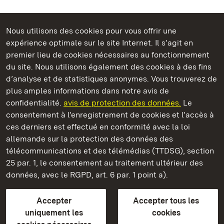
Nous utilisons des cookies pour vous offrir une
Châteaux et jardins publics du Bade-Wurtemberg
expérience optimale sur le site Internet. Il s’agit en
premier lieu de cookies nécessaires au fonctionnement
du site. Nous utilisons également des cookies à des fins
d’analyse et de statistiques anonymes. Vous trouverez de
plus amples informations dans notre avis de
Staatliche Schlösser und Gärten Baden‑Württemberg
confidentialité.
avis de protection des données.
Le
consentement à l’enregistrement de cookies et l’accès à
Châteaux et jardins publics du Bade-Wurtemberg
ces derniers est effectué en conformité avec la loi
allemande sur la protection des données des
Contact
FAQ et réponses
Mentions légales
télécommunications et des télémédias (TTDSG), section
Protection des données
25 par. 1, le consentement au traitement ultérieur des
Explications sur l’accessibilité
données, avec le RGPD, art. 6 par. 1 point a).
BITV-konform (geprüfte Seiten)
Accepter
Accepter tous les
plus loin
uniquement les
cookies