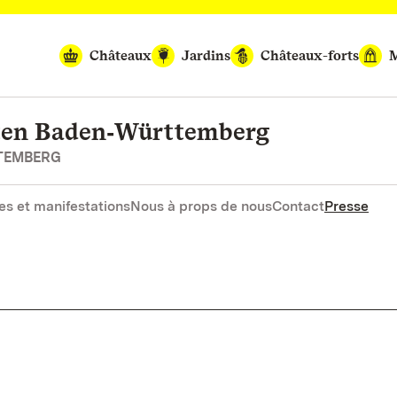
Châteaux
Jardins
Châteaux-forts
M
rten Baden‑Württemberg
RTEMBERG
es et manifestations
Nous à props de nous
Contact
Presse