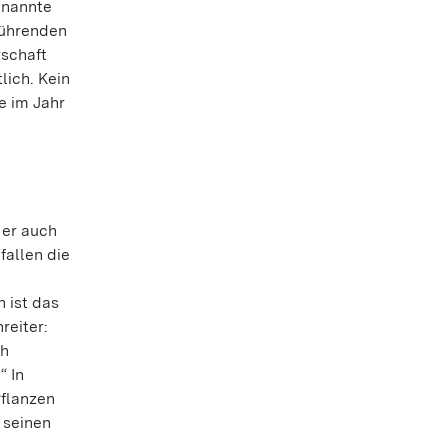
enannte
führenden
rschaft
lich. Kein
e im Jahr
 er auch
fallen die
n ist das
reiter:
ch
“ In
Pflanzen
 seinen