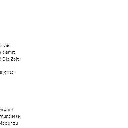
t viel
r damit
 Die Zeit
UNESCO-
hard im
hrhunderte
wieder zu