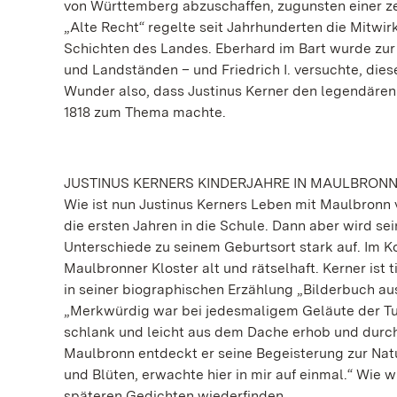
von Württemberg abzuschaffen, zugunsten einer z
„Alte Recht“ regelte seit Jahrhunderten die Mitwi
Schichten des Landes. Eberhard im Bart wurde zur 
und Landständen – und Friedrich I. versuchte, dies
Wunder also, dass Justinus Kerner den legendären 
1818 zum Thema machte.
JUSTINUS KERNERS KINDERJAHRE IN MAULBRON
Wie ist nun Justinus Kerners Leben mit Maulbronn
die ersten Jahren in die Schule. Dann aber wird s
Unterschiede zu seinem Geburtsort stark auf. Im K
Maulbronner Kloster alt und rätselhaft. Kerner ist 
in seiner biographischen Erzählung „Bilderbuch aus
„Merkwürdig war bei jedesmaligem Geläute der Tur
schlank und leicht aus dem Dache erhob und durch 
Maulbronn entdeckt er seine Begeisterung zur Natu
und Blüten, erwachte hier in mir auf einmal.“ Wie w
späteren Gedichten wiederfinden.