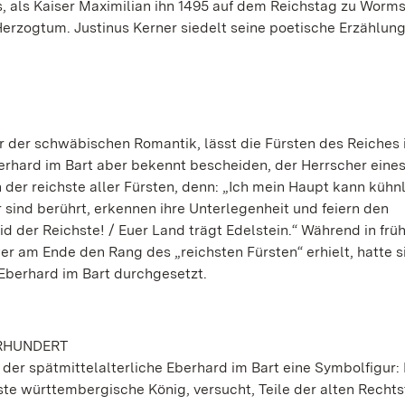
es, als Kaiser Maximilian ihn 1495 auf dem Reichstag zu Worm
rzogtum. Justinus Kerner siedelt seine poetische Erzählun
er der schwäbischen Romantik, lässt die Fürsten des Reiches
erhard im Bart aber bekennt bescheiden, der Herrscher eine
der reichste aller Fürsten, denn: „Ich mein Haupt kann kühn
 sind berührt, erkennen ihre Unterlegenheit und feiern den
id der Reichste! / Euer Land trägt Edelstein.“ Während in frü
er am Ende den Rang des „reichsten Fürsten“ erhielt, hatte s
t Eberhard im Bart durchgesetzt.
HRHUNDERT
r der spätmittelalterliche Eberhard im Bart eine Symbolfigur
rste württembergische König, versucht, Teile der alten Rechts