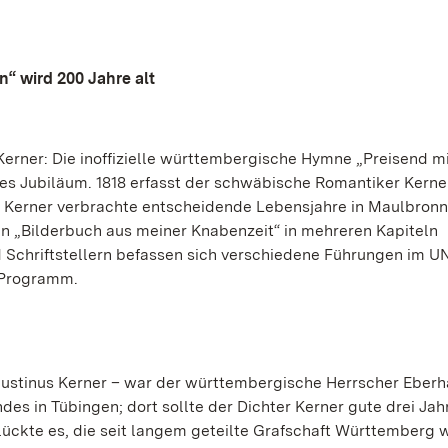
n“ wird 200 Jahre alt
erner: Die inoffizielle württembergische Hymne „Preisend mi
iges Jubiläum. 1818 erfasst der schwäbische Romantiker Kerne
us Kerner verbrachte entscheidende Lebensjahre in Maulbronn!
en „Bilderbuch aus meiner Knabenzeit“ in mehreren Kapiteln
 Schriftstellern befassen sich verschiedene Führungen im 
 Programm.
n Justinus Kerner – war der württembergische Herrscher Eber
ndes in Tübingen; dort sollte der Dichter Kerner gute drei Ja
lückte es, die seit langem geteilte Grafschaft Württemberg 