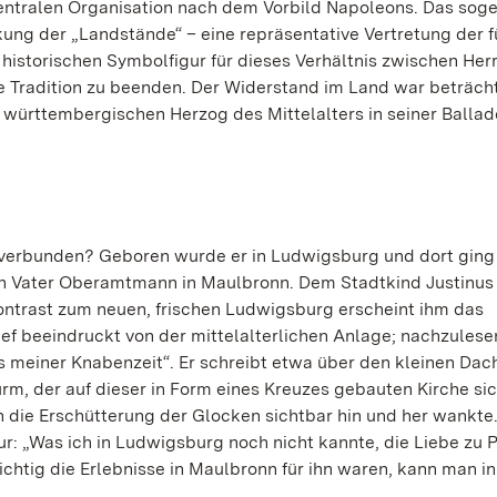
entralen Organisation nach dem Vorbild Napoleons. Das sog
rkung der „Landstände“ – eine repräsentative Vertretung der 
historischen Symbolfigur für dieses Verhältnis zwischen Her
e Tradition zu beenden. Der Widerstand im Land war beträcht
württembergischen Herzog des Mittelalters in seiner Ballad
N
 verbunden? Geboren wurde er in Ludwigsburg und dort ging
ein Vater Oberamtmann in Maulbronn. Dem Stadtkind Justinus 
ontrast zum neuen, frischen Ludwigsburg erscheint ihm das
tief beeindruckt von der mittelalterlichen Anlage; nachzulese
 meiner Knabenzeit“. Er schreibt etwa über den kleinen Dach
m, der auf dieser in Form eines Kreuzes gebauten Kirche si
die Erschütterung der Glocken sichtbar hin und her wankte.
r: „Was ich in Ludwigsburg noch nicht kannte, die Liebe zu 
ichtig die Erlebnisse in Maulbronn für ihn waren, kann man in