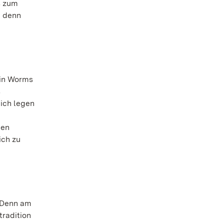
s zum
g denn
 in Worms
s
lich legen
hen
ich zu
: Denn am
tradition