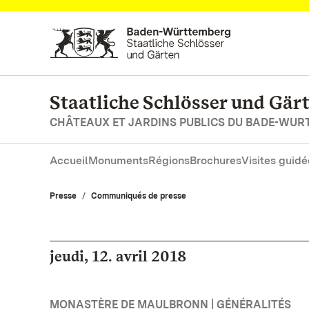
Vers la page d’accueil
Staatliche Schlösser und Gä
CHÂTEAUX ET JARDINS PUBLICS DU BADE-WU
Accueil
Monuments
Régions
Brochures
Visites guidé
Presse
Communiqués de presse
jeudi, 12. avril 2018
MONASTÈRE DE MAULBRONN | GÉNÉRALITÉS