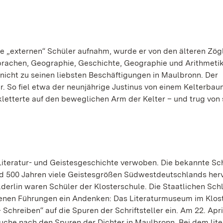
ine „externen“ Schüler aufnahm, wurde er von den älteren Zög
Sprachen, Geographie, Geschichte, Geographie und Arithmeti
 nicht zu seinen liebsten Beschäftigungen in Maulbronn. Der
 So fiel etwa der neunjährige Justinus von einem Kelterbau
kletterte auf den beweglichen Arm der Kelter – und trug von
 Literatur- und Geistesgeschichte verwoben. Die bekannte Sch
und 500 Jahren viele Geistesgrößen Südwestdeutschlands herv
erlin waren Schüler der Klosterschule. Die Staatlichen Sch
denen Führungen ein Andenken: Das Literaturmuseum im Klos
 Schreiben“ auf die Spuren der Schriftsteller ein. Am 22. Apr
Suche nach den Spuren der Dichter in Maulbronn. Bei dem lit