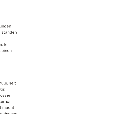
lingen
k standen
m. Er
 seinen
ule, seit
or.
lösser
terhof
il macht
erarischen