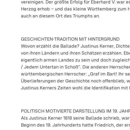
vereinigen. Der größte Erfolg für Eberhard V. war 
Herzog erhob – und das kleine Württemberg zum He
auch an diesem Ort des Triumphs an.
GESCHICHTEN-TRADITION MIT HINTERGRUND
Wovon erzählt die Ballade? Justinus Kerner, Dicht
von ihren Ländern und ihren Schätzen erzählen. Eb
eigentlich armen Landes zu sein und doch zugleich 
/ Jedem Untertan in Schoß“. Die anderen Herrscher
württembergischen Herrscher: „Graf im Bart! Ihr se
Überlieferungen der Geschichte noch offenblieb, w
Justinus Kerners Zeiten wohl die Identifikation mi
POLITISCH MOTIVIERTE DARSTELLUNG IM 19. JA
Als Justinus Kerner 1818 seine Ballade schrieb, wa
Beginn des 19. Jahrhunderts hatte Friedrich, der e