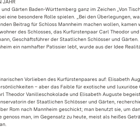
N JAHR
rn und Gärten Baden-Württemberg ganz im Zeichen „Von Tisc
ei eine besondere Rolle spielen. „Bei den Überlegungen, was
nden Beitrag für Schloss Mannheim machen wollen, kamen w
Bewohner des Schlosses, das Kurfürstenpaar Carl Theodor und
rmann, Geschäftsführer der Staatlichen Schlösser und Gärten.
heim ein namhafter Patissier lebt, wurde aus der Idee Realitä
inarischen Vorlieben des Kurfürstenpaares auf: Elisabeth Au
sönlichkeiten – aber das Faible für exotische und luxuriöse
Carl Theodor Vanilleschokolade und Elisabeth Auguste begeist
nservatorin der Staatlichen Schlösser und Gärten, recherchie
über Rom nach Mannheim geschickt; man benutzt sie, um da
 genoss man, im Gegensatz zu heute, meist als heißes Geträ
an.