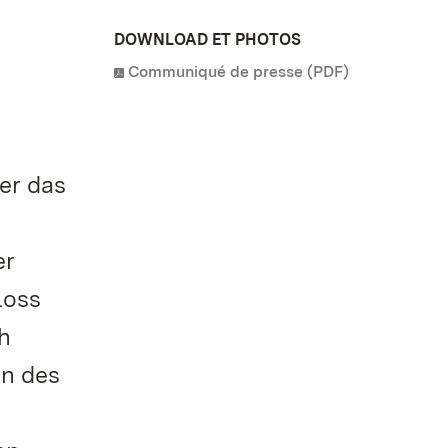
DOWNLOAD ET PHOTOS
Communiqué de presse (PDF)
er das
er
loss
h
en des
n