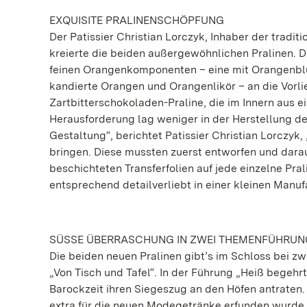
EXQUISITE PRALINENSCHÖPFUNG
Der Patissier Christian Lorczyk, Inhaber der tradi
kreierte die beiden außergewöhnlichen Pralinen. D
feinen Orangenkomponenten – eine mit Orangenbl
kandierte Orangen und Orangenlikör – an die Vorli
Zartbitterschokoladen-Praline, die im Innern aus 
Herausforderung lag weniger in der Herstellung der
Gestaltung“, berichtet Patissier Christian Lorczyk,
bringen. Diese mussten zuerst entworfen und darau
beschichteten Transferfolien auf jede einzelne Pr
entsprechend detailverliebt in einer kleinen Manu
SÜSSE ÜBERRASCHUNG IN ZWEI THEMENFÜHRU
Die beiden neuen Pralinen gibt’s im Schloss bei z
„Von Tisch und Tafel“. In der Führung „Heiß begehr
Barockzeit ihren Siegeszug an den Höfen antraten.
extra für die neuen Modegetränke erfunden wurde. 