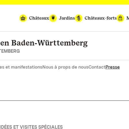
Châteaux
Jardins
Châteaux-forts
M
rten Baden‑Württemberg
RTEMBERG
es et manifestations
Nous à props de nous
Contact
Presse
DÉES ET VISITES SPÉCIALES