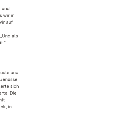
h und
 wir in
ir auf
 „Und als
t.“
guste und
 Genüsse
erte sich
rte. Die
mit
nk, in