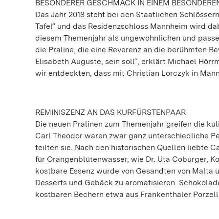
BESONDERER GESCHMACK IN EINEM BESONDERE
Das Jahr 2018 steht bei den Staatlichen Schlösse
Tafel“ und das Residenzschloss Mannheim wird dab
diesem Themenjahr als ungewöhnlichen und passe
die Praline, die eine Reverenz an die berühmten 
Elisabeth Auguste, sein soll“, erklärt Michael Hör
wir entdeckten, dass mit Christian Lorczyk in Mann
REMINISZENZ AN DAS KURFÜRSTENPAAR
Die neuen Pralinen zum Themenjahr greifen die kul
Carl Theodor waren zwar ganz unterschiedliche Per
teilten sie. Nach den historischen Quellen liebte 
für Orangenblütenwasser, wie Dr. Uta Coburger, Ko
kostbare Essenz wurde von Gesandten von Malta 
Desserts und Gebäck zu aromatisieren. Schokolade
kostbaren Bechern etwa aus Frankenthaler Porzell