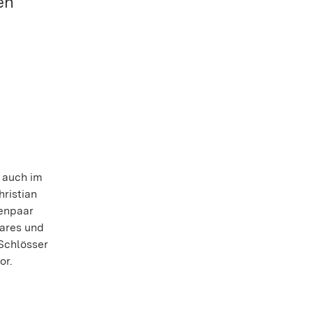
en
r
 auch im
ristian
tenpaar
aares und
Schlösser
or.