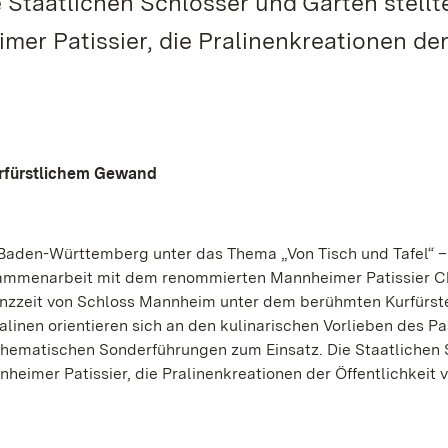
 Staatlichen Schlösser und Gärten stellt
er Patissier, die Pralinenkreationen de
kurfürstlichem Gewand
n Baden-Württemberg unter das Thema „Von Tisch und Tafel“ –
ammenarbeit mit dem renommierten Mannheimer Patissier Ch
lanzzeit von Schloss Mannheim unter dem berühmten Kurfürs
linen orientieren sich an den kulinarischen Vorlieben des P
hematischen Sonderführungen zum Einsatz. Die Staatlichen 
eimer Patissier, die Pralinenkreationen der Öffentlichkeit v