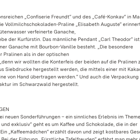
tionsreichen „Confiserie Freundt“ und des „Café-Konkav“ in M
ie Vollmilchschokoladen-Praline „Elisabeth Auguste“ erinner
ütenwasser verfeinerte Ganache,
ebe der Kurfürstin. Das männliche Pendant „Carl Theodor“ ist
einer Ganache mit Bourbon-Vanille besteht. „Die besondere
 Pralinen als in der optischen
 „denn wir wollten die Konterfeis der beiden auf die Pralinen 
s Siebdrucke hergestellt werden, die mittels einer mit Kaka
aline von Hand übertragen werden.“ Und auch die Verpackung
faktur im Schwarzwald hergestellt.
NGEN
wei neuen Sonderführungen – ein sinnliches Erlebnis im Them
t und exklusiv“ geht es um Kaffee und Schokolade, die in der
 Ein „Kaffeemädchen“ erzählt davon und zeigt kostbares Gesc
Bei der Führung „Fürstliche Tafelfreuden“ erfährt man mehr 