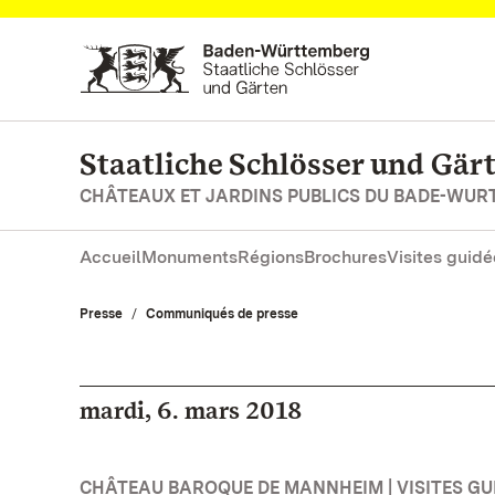
Vers la page d’accueil
Staatliche Schlösser und Gä
CHÂTEAUX ET JARDINS PUBLICS DU BADE-WU
Accueil
Monuments
Régions
Brochures
Visites guidé
Presse
Communiqués de presse
mardi, 6. mars 2018
CHÂTEAU BAROQUE DE MANNHEIM | VISITES GUI