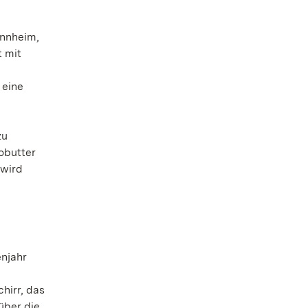
annheim,
t mit
 eine
zu
obutter
 wird
enjahr
hirr, das
über die