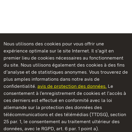
Nous utilisons des cookies pour vous offrir une
Châteaux et jardins publics du Bade-Wurtemberg
expérience optimale sur le site Internet. Il s’agit en
premier lieu de cookies nécessaires au fonctionnement
du site. Nous utilisons également des cookies à des fins
d’analyse et de statistiques anonymes. Vous trouverez de
plus amples informations dans notre avis de
Staatliche Schlösser und Gärten Baden‑Württemberg
confidentialité.
avis de protection des données.
Le
consentement à l’enregistrement de cookies et l’accès à
Châteaux et jardins publics du Bade-Wurtemberg
ces derniers est effectué en conformité avec la loi
allemande sur la protection des données des
Contact
FAQ et réponses
Mentions légales
télécommunications et des télémédias (TTDSG), section
Protection des données
25 par. 1, le consentement au traitement ultérieur des
Explications sur l’accessibilité
données, avec le RGPD, art. 6 par. 1 point a).
BITV-konform (geprüfte Seiten)