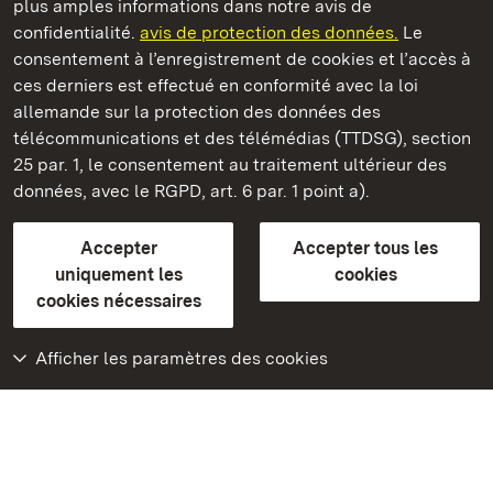
plus amples informations dans notre avis de
Staatliche Schlösser und Gärten Baden‑Württemberg
confidentialité.
avis de protection des données.
Le
consentement à l’enregistrement de cookies et l’accès à
Châteaux et jardins publics du Bade-Wurtemberg
ces derniers est effectué en conformité avec la loi
allemande sur la protection des données des
Contact
FAQ et réponses
Mentions légales
télécommunications et des télémédias (TTDSG), section
Protection des données
25 par. 1, le consentement au traitement ultérieur des
Explications sur l’accessibilité
données, avec le RGPD, art. 6 par. 1 point a).
BITV-konform (geprüfte Seiten)
Accepter
Accepter tous les
plus loin
uniquement les
cookies
cookies nécessaires
Accueil
Monuments
Afficher les paramètres des cookies
Rendez-nous visite
sur Facebook
Rendez-nous visite
sur Instagram
Rendez-nous visite
sur YouTube