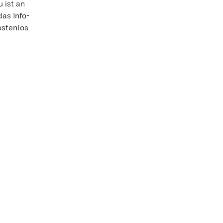
 ist an
as Info-
ostenlos.