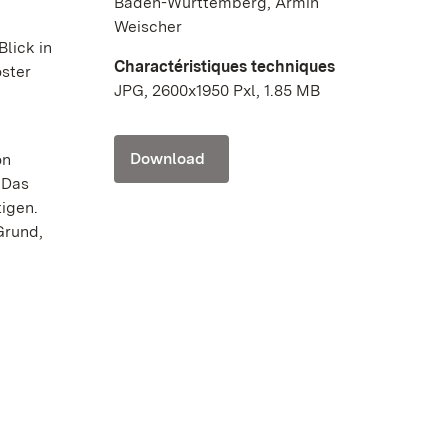
Baden-Württemberg, Armin
Weischer
Blick in
Charactéristiques techniques
oster
JPG, 2600x1950 Pxl, 1.85 MB
Download
on
 Das
igen.
Grund,