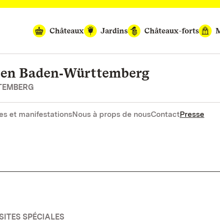
Châteaux
Jardins
Châteaux-forts
M
rten Baden‑Württemberg
RTEMBERG
es et manifestations
Nous à props de nous
Contact
Presse
SITES SPÉCIALES