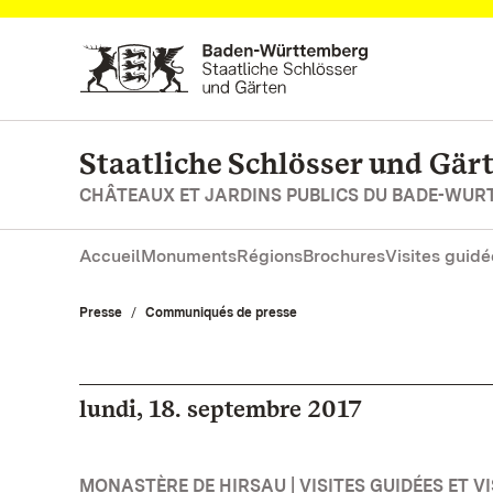
Vers la page d’accueil
Staatliche Schlösser und Gä
CHÂTEAUX ET JARDINS PUBLICS DU BADE-WU
Accueil
Monuments
Régions
Brochures
Visites guidé
Presse
Communiqués de presse
lundi, 18. septembre 2017
MONASTÈRE DE HIRSAU | VISITES GUIDÉES ET VI