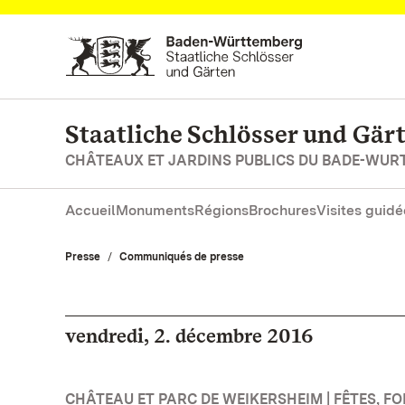
Vers la page d’accueil
Staatliche Schlösser und Gä
CHÂTEAUX ET JARDINS PUBLICS DU BADE-WU
Accueil
Monuments
Régions
Brochures
Visites guidé
Presse
Communiqués de presse
vendredi, 2. décembre 2016
CHÂTEAU ET PARC DE WEIKERSHEIM | FÊTES, F