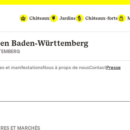
Châteaux
Jardins
Châteaux-forts
M
rten Baden‑Württemberg
RTEMBERG
es et manifestations
Nous à props de nous
Contact
Presse
OIRES ET MARCHÉS