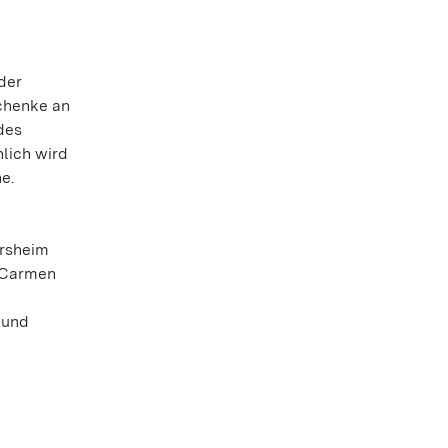
der
schenke an
des
lich wird
e.
ersheim
n Carmen
 und