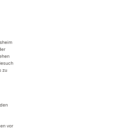
rsheim
der
tehen
Besuch
s zu
 den
ten vor