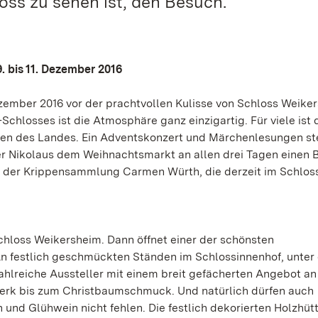
oss zu sehen ist, den Besuch.
 bis 11. Dezember 2016
ember 2016 vor der prachtvollen Kulisse von Schloss Weike
chlosses ist die Atmosphäre ganz einzigartig. Für viele ist 
ten des Landes. Ein Adventskonzert und Märchenlesungen s
r Nikolaus dem Weihnachtsmarkt an allen drei Tagen einen 
g der Krippensammlung Carmen Würth, die derzeit im Schlos
Schloss Weikersheim. Dann öffnet einer der schönsten
n festlich geschmückten Ständen im Schlossinnenhof, unter
ahlreiche Aussteller mit einem breit gefächerten Angebot an
erk bis zum Christbaumschmuck. Und natürlich dürfen auch
 und Glühwein nicht fehlen. Die festlich dekorierten Holzhüt