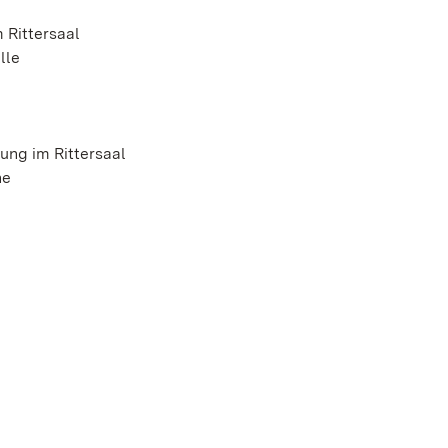
 Rittersaal
lle
sung im Rittersaal
he