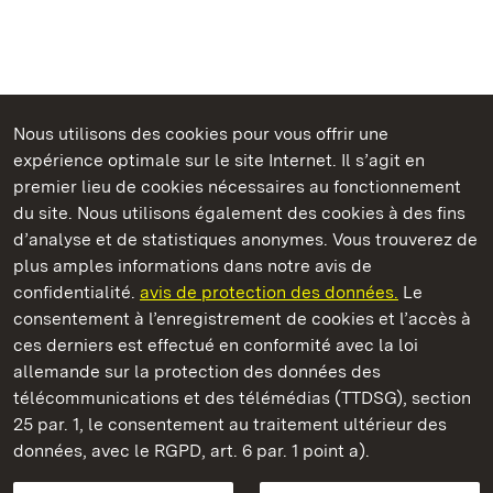
Nous utilisons des cookies pour vous offrir une
Châteaux et jardins publics du Bade-Wurtemberg
expérience optimale sur le site Internet. Il s’agit en
premier lieu de cookies nécessaires au fonctionnement
du site. Nous utilisons également des cookies à des fins
d’analyse et de statistiques anonymes. Vous trouverez de
plus amples informations dans notre avis de
Staatliche Schlösser und Gärten Baden‑Württemberg
confidentialité.
avis de protection des données.
Le
consentement à l’enregistrement de cookies et l’accès à
Châteaux et jardins publics du Bade-Wurtemberg
ces derniers est effectué en conformité avec la loi
allemande sur la protection des données des
Contact
FAQ et réponses
Mentions légales
télécommunications et des télémédias (TTDSG), section
Protection des données
25 par. 1, le consentement au traitement ultérieur des
Explications sur l’accessibilité
données, avec le RGPD, art. 6 par. 1 point a).
BITV-konform (geprüfte Seiten)