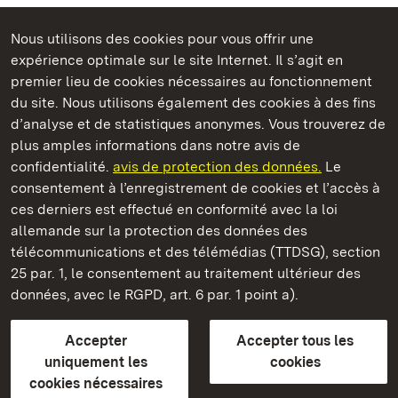
Nous utilisons des cookies pour vous offrir une
Châteaux et jardins publics du Bade-Wurtemberg
expérience optimale sur le site Internet. Il s’agit en
premier lieu de cookies nécessaires au fonctionnement
du site. Nous utilisons également des cookies à des fins
d’analyse et de statistiques anonymes. Vous trouverez de
plus amples informations dans notre avis de
Staatliche Schlösser und Gärten Baden‑Württemberg
confidentialité.
avis de protection des données.
Le
consentement à l’enregistrement de cookies et l’accès à
Châteaux et jardins publics du Bade-Wurtemberg
ces derniers est effectué en conformité avec la loi
allemande sur la protection des données des
Contact
FAQ et réponses
Mentions légales
télécommunications et des télémédias (TTDSG), section
Protection des données
25 par. 1, le consentement au traitement ultérieur des
Explications sur l’accessibilité
données, avec le RGPD, art. 6 par. 1 point a).
BITV-konform (geprüfte Seiten)
Accepter
Accepter tous les
plus loin
uniquement les
cookies
cookies nécessaires
Accueil