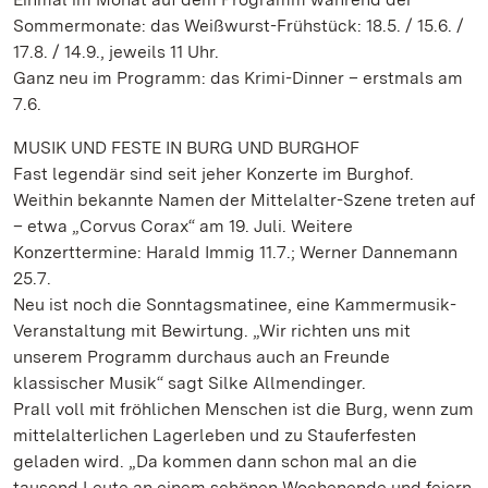
Sommermonate: das Weißwurst-Frühstück: 18.5. / 15.6. /
17.8. / 14.9., jeweils 11 Uhr.
Ganz neu im Programm: das Krimi-Dinner – erstmals am
7.6.
MUSIK UND FESTE IN BURG UND BURGHOF
Fast legendär sind seit jeher Konzerte im Burghof.
Weithin bekannte Namen der Mittelalter-Szene treten auf
– etwa „Corvus Corax“ am 19. Juli. Weitere
Konzerttermine: Harald Immig 11.7.; Werner Dannemann
25.7.
Neu ist noch die Sonntagsmatinee, eine Kammermusik-
Veranstaltung mit Bewirtung. „Wir richten uns mit
unserem Programm durchaus auch an Freunde
klassischer Musik“ sagt Silke Allmendinger.
Prall voll mit fröhlichen Menschen ist die Burg, wenn zum
mittelalterlichen Lagerleben und zu Stauferfesten
geladen wird. „Da kommen dann schon mal an die
tausend Leute an einem schönen Wochenende und feiern