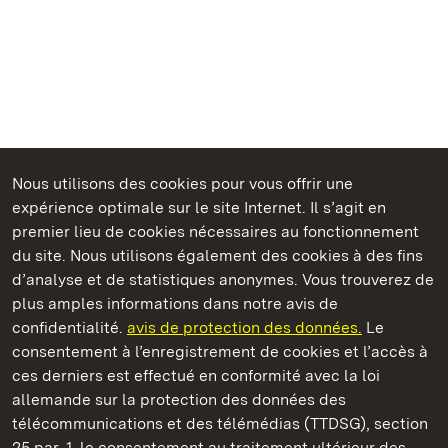
Nous utilisons des cookies pour vous offrir une
Châteaux et jardins publics du Bade-Wurtemberg
expérience optimale sur le site Internet. Il s’agit en
premier lieu de cookies nécessaires au fonctionnement
du site. Nous utilisons également des cookies à des fins
d’analyse et de statistiques anonymes. Vous trouverez de
plus amples informations dans notre avis de
Staatliche Schlösser und Gärten Baden‑Württemberg
confidentialité.
avis de protection des données.
Le
consentement à l’enregistrement de cookies et l’accès à
Châteaux et jardins publics du Bade-Wurtemberg
ces derniers est effectué en conformité avec la loi
allemande sur la protection des données des
Contact
FAQ et réponses
Mentions légales
télécommunications et des télémédias (TTDSG), section
Protection des données
25 par. 1, le consentement au traitement ultérieur des