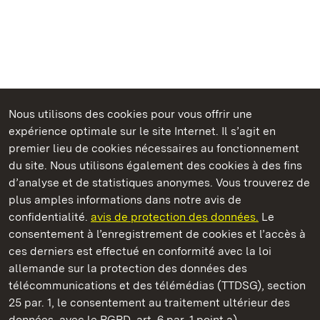
Nous utilisons des cookies pour vous offrir une
Châteaux et jardins publics du Bade-Wurtemberg
expérience optimale sur le site Internet. Il s’agit en
premier lieu de cookies nécessaires au fonctionnement
du site. Nous utilisons également des cookies à des fins
d’analyse et de statistiques anonymes. Vous trouverez de
plus amples informations dans notre avis de
Staatliche Schlösser und Gärten Baden‑Württemberg
confidentialité.
avis de protection des données.
Le
consentement à l’enregistrement de cookies et l’accès à
Châteaux et jardins publics du Bade-Wurtemberg
ces derniers est effectué en conformité avec la loi
allemande sur la protection des données des
Contact
FAQ et réponses
Mentions légales
télécommunications et des télémédias (TTDSG), section
Protection des données
25 par. 1, le consentement au traitement ultérieur des
Explications sur l’accessibilité
données, avec le RGPD, art. 6 par. 1 point a).