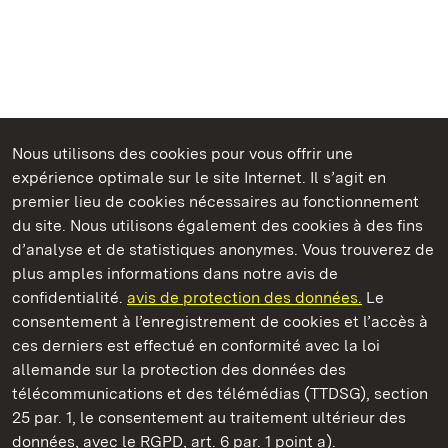
Nous utilisons des cookies pour vous offrir une
Châteaux et jardins publics du Bade-Wurtemberg
expérience optimale sur le site Internet. Il s’agit en
premier lieu de cookies nécessaires au fonctionnement
du site. Nous utilisons également des cookies à des fins
d’analyse et de statistiques anonymes. Vous trouverez de
plus amples informations dans notre avis de
Staatliche Schlösser und Gärten Baden‑Württemberg
confidentialité.
avis de protection des données.
Le
consentement à l’enregistrement de cookies et l’accès à
Châteaux et jardins publics du Bade-Wurtemberg
ces derniers est effectué en conformité avec la loi
allemande sur la protection des données des
Contact
FAQ et réponses
Mentions légales
télécommunications et des télémédias (TTDSG), section
Protection des données
25 par. 1, le consentement au traitement ultérieur des
Explications sur l’accessibilité
données, avec le RGPD, art. 6 par. 1 point a).
BITV-konform (geprüfte Seiten)