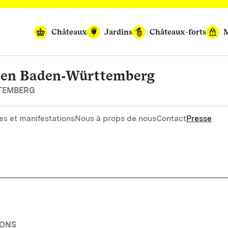
Châteaux
Jardins
Châteaux-forts
M
rten Baden‑Württemberg
RTEMBERG
es et manifestations
Nous à props de nous
Contact
Presse
IONS