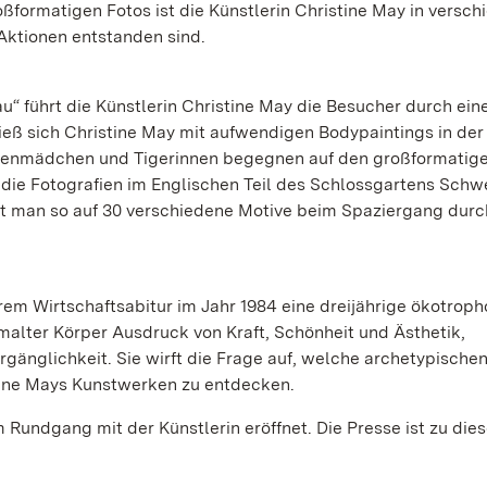
formatigen Fotos ist die Künstlerin Christine May in versc
Aktionen entstanden sind.
au“ führt die Künstlerin Christine May die Besucher durch ein
 ließ sich Christine May mit aufwendigen Bodypaintings in der
umenmädchen und Tigerinnen begegnen auf den großformatig
d die Fotografien im Englischen Teil des Schlossgartens Sch
fft man so auf 30 verschiedene Motive beim Spaziergang dur
em Wirtschaftsabitur im Jahr 1984 eine dreijährige ökotrop
bemalter Körper Ausdruck von Kraft, Schönheit und Ästhetik,
rgänglichkeit. Sie wirft die Frage auf, welche archetypische
tine Mays Kunstwerken zu entdecken.
m Rundgang mit der Künstlerin eröffnet. Die Presse ist zu die