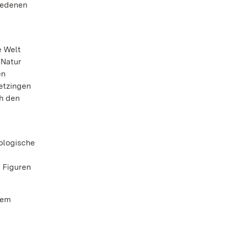
hiedenen
e Welt
 Natur
en
wetzingen
ch den
hologische
n Figuren
sem