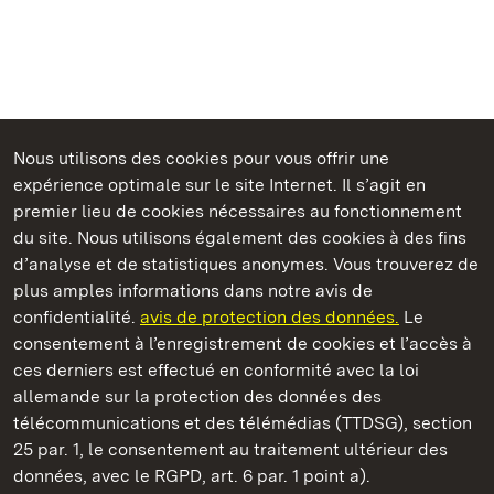
Nous utilisons des cookies pour vous offrir une
Châteaux et jardins publics du Bade-Wurtemberg
expérience optimale sur le site Internet. Il s’agit en
premier lieu de cookies nécessaires au fonctionnement
du site. Nous utilisons également des cookies à des fins
d’analyse et de statistiques anonymes. Vous trouverez de
plus amples informations dans notre avis de
Staatliche Schlösser und Gärten Baden‑Württemberg
confidentialité.
avis de protection des données.
Le
consentement à l’enregistrement de cookies et l’accès à
Châteaux et jardins publics du Bade-Wurtemberg
ces derniers est effectué en conformité avec la loi
allemande sur la protection des données des
Contact
FAQ et réponses
Mentions légales
télécommunications et des télémédias (TTDSG), section
Protection des données
25 par. 1, le consentement au traitement ultérieur des
Explications sur l’accessibilité
données, avec le RGPD, art. 6 par. 1 point a).
BITV-konform (geprüfte Seiten)