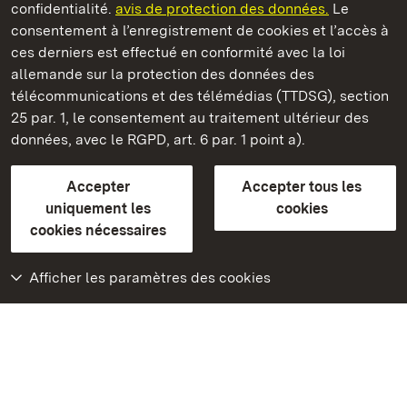
confidentialité.
avis de protection des données.
Le
consentement à l’enregistrement de cookies et l’accès à
Châteaux et jardins publics du Bade-Wurtemberg
ces derniers est effectué en conformité avec la loi
allemande sur la protection des données des
Contact
FAQ et réponses
Mentions légales
télécommunications et des télémédias (TTDSG), section
Protection des données
25 par. 1, le consentement au traitement ultérieur des
Explications sur l’accessibilité
données, avec le RGPD, art. 6 par. 1 point a).
BITV-konform (geprüfte Seiten)
Accepter
Accepter tous les
plus loin
uniquement les
cookies
cookies nécessaires
Accueil
Monuments
Afficher les paramètres des cookies
Rendez-nous visite
sur Facebook
Rendez-nous visite
sur Instagram
Rendez-nous visite
sur YouTube
Découvrez nos