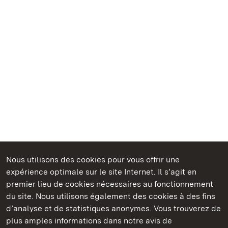
Nous utilisons des cookies pour vous offrir une
Châteaux et jardins publics du Bade-Wurtemberg
expérience optimale sur le site Internet. Il s’agit en
premier lieu de cookies nécessaires au fonctionnement
du site. Nous utilisons également des cookies à des fins
d’analyse et de statistiques anonymes. Vous trouverez de
plus amples informations dans notre avis de
Staatliche Schlösser und Gärten Baden‑Württemberg