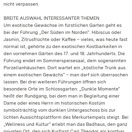
nicht verpassen.
BREITE AUSWAHL INTERESSANTER THEMEN
Um exotische Gewächse im fürstlichen Garten geht es
bei der Führung „Der Süden im Norden“. Hibiscus oder
Jasmin, Zitrusfrüchte oder Kaffee – vieles, was heute fast
normal ist, gehörte zu den exotischen Kostbarkeiten in
den vornehmen Gärten des 17. und 18. Jahrhunderts. Die
Führung endet im Sommerspeisesaal, dem sogenannten
Porzellanhäuschen. Dort wartet ein „köstliche Trunk aus
einem exotischen Gewächs“ – man darf sich überraschen
lassen. Bei drei weiteren Führungen öffnen sich
besondere Orte im Schlossgarten: „Dunkle Momente“
heißt der Rundgang, bei dem man in Begleitung einer
Dame oder eines Herrn im historischen Kostüm
symbolträchtig vom dunklen Untergeschoss bis zur
lichten Aussichtsplattform des Merkurtempels steigt. Bei
„Wellness und Kultur“ erlebt man das Badhaus, den ganz
privaten Ort, den sich Kurfürst Carl Theodor als kostbar