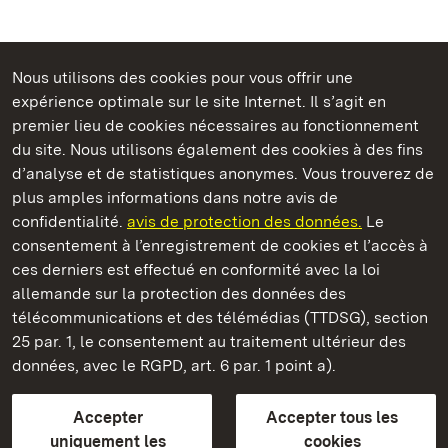
Nous utilisons des cookies pour vous offrir une
Châteaux et jardins publics du Bade-Wurtemberg
expérience optimale sur le site Internet. Il s’agit en
premier lieu de cookies nécessaires au fonctionnement
du site. Nous utilisons également des cookies à des fins
d’analyse et de statistiques anonymes. Vous trouverez de
plus amples informations dans notre avis de
Staatliche Schlösser und Gärten Baden‑Württemberg
confidentialité.
avis de protection des données.
Le
consentement à l’enregistrement de cookies et l’accès à
Châteaux et jardins publics du Bade-Wurtemberg
ces derniers est effectué en conformité avec la loi
allemande sur la protection des données des
Contact
FAQ et réponses
Mentions légales
télécommunications et des télémédias (TTDSG), section
Protection des données
25 par. 1, le consentement au traitement ultérieur des
Explications sur l’accessibilité
données, avec le RGPD, art. 6 par. 1 point a).
BITV-konform (geprüfte Seiten)
Accepter
Accepter tous les
plus loin
uniquement les
cookies