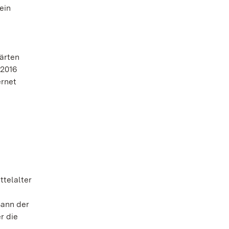
ein
ärten
 2016
ernet
ttelalter
Bann der
r die