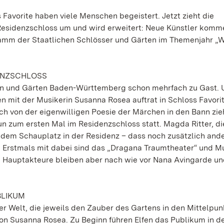
avorite haben viele Menschen begeistert. Jetzt zieht die
Residenzschloss um und wird erweitert: Neue Künstler komm
ramm der Staatlichen Schlösser und Gärten im Themenjahr „W
DENZSCHLOSS
rn und Gärten Baden-Württemberg schon mehrfach zu Gast. 
mit der Musikerin Susanna Rosea auftrat in Schloss Favorite
sich von der eigenwilligen Poesie der Märchen in den Bann zi
n zum ersten Mal im Residenzschloss statt. Magda Ritter, die
n dem Schauplatz in der Residenz – dass noch zusätzlich and
Erstmals mit dabei sind das „Dragana Traumtheater“ und M
e Hauptakteure bleiben aber nach wie vor Nana Avingarde u
BLIKUM
er Welt, die jeweils den Zauber des Gartens in den Mittelpun
von Susanna Rosea. Zu Beginn führen Elfen das Publikum in d