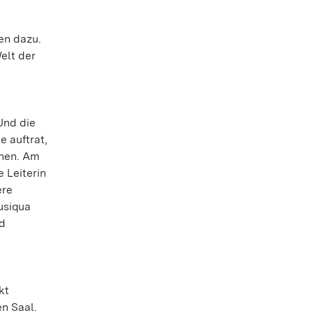
en dazu.
elt der
Und die
 auftrat,
ehen. Am
 Leiterin
ere
usiqua
nd
kt
en Saal.