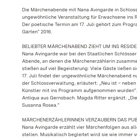
Die Märchenabende mit Nana Avingarde in Schloss F
ungewöhnliche Veranstaltung für Erwachsene ins 
Der poetische Termin am 17. Juli gehört zum Prog
Gärten“ 2016.
BELIEBTER MÄRCHENABEND ZIEHT UM INS RESI
Nana Avingarde war bei den Staatlichen Schlösse
Abende, an denen die Märchenerzählerin zusammen 
stießen auf viel Begeisterung: Viele Gäste ließen 
17. Juli findet der ungewöhnliche Märchenabend nu
der Schlossverwaltung, erläutert: „Neu ist – nebe
Künstler mit ins Programm aufgenommen wurden“. 
Antiqua aus Gernsbach. Magda Ritter ergänzt: „Di
Susanna Rosea.“
MÄRCHENERZÄHLERINNEN VERZAUBERN DAS PU
Nana Avingarde erzählt vier Märchenfolgen aus all
stellen. Musikalisch begleitet wird sie wie immer 