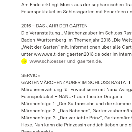
Am Ende erklingt Musik aus der sephardischen Trad
Feuerspektakel im Schlossgarten mit Feuerfeen un
2016 – DAS JAHR DER GÄRTEN
Die Veranstaltung „Märchenzauber im Schloss Rast
Baden-Württemberg im Themenjahr 2016 „Die Welt
„Welt der Gärten“ mit. Informationen über alle Gär
unter www.welt-der-gaerten2016.de oder im Intern
www.schloesser-und-gaerten.de.
SERVICE
GARTENMÄRCHENZAUBER IM SCHLOSS RASTATT
Märchenerzählung für Erwachsene mit Nana Avinga
Feenspektakel – NANU-Traumtheater Dragana
Märchenfolge 1: „Der Sultanssohn und die stumme 
Märchenfolge 2: „Das Räbchen“, Gartenzaubermär
Märchenfolge 3: „Der verliebte Prinz“, Gartenmärc
Hexe. Nun kann die Prinzessin endlich lieben und 
Rose schenkte.