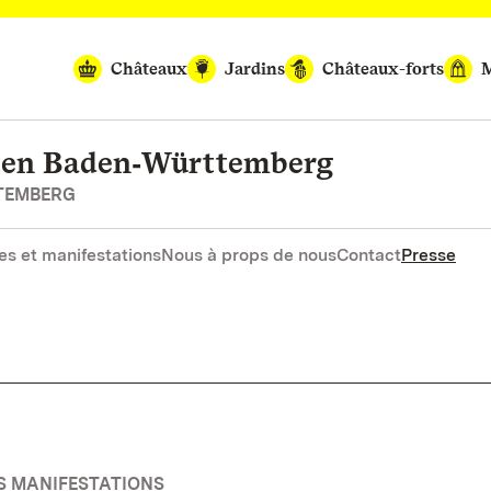
Châteaux
Jardins
Châteaux-forts
M
rten Baden‑Württemberg
RTEMBERG
es et manifestations
Nous à props de nous
Contact
Presse
ES MANIFESTATIONS