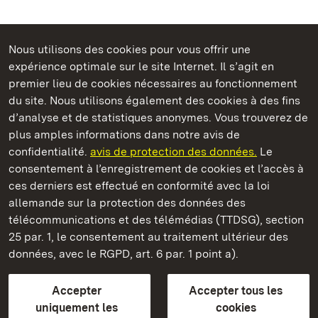
Nous utilisons des cookies pour vous offrir une
Châteaux et jardins publics du Bade-Wurtemberg
expérience optimale sur le site Internet. Il s’agit en
premier lieu de cookies nécessaires au fonctionnement
du site. Nous utilisons également des cookies à des fins
d’analyse et de statistiques anonymes. Vous trouverez de
plus amples informations dans notre avis de
Staatliche Schlösser und Gärten Baden‑Württemberg
confidentialité.
avis de protection des données.
Le
consentement à l’enregistrement de cookies et l’accès à
Châteaux et jardins publics du Bade-Wurtemberg
ces derniers est effectué en conformité avec la loi
allemande sur la protection des données des
Contact
FAQ et réponses
Mentions légales
télécommunications et des télémédias (TTDSG), section
Protection des données
25 par. 1, le consentement au traitement ultérieur des
Explications sur l’accessibilité
données, avec le RGPD, art. 6 par. 1 point a).
BITV-konform (geprüfte Seiten)
Accepter
Accepter tous les
plus loin
uniquement les
cookies