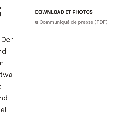
5
DOWNLOAD ET PHOTOS
Communiqué de presse (PDF)
 Der
nd
en
etwa
s
und
el