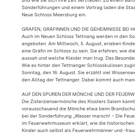
und wie sie sich ihre Zeit vertrieben. Zu einem Ba
Sonderführungen und einem Vortrag laden die Staa
Neue Schloss Meersburg ein.
GRAFEN, GRÄFINNEN UND DIE GEHEIMNISSE BEI H
Auch im Neuen Schloss Tettnang werden in den So
angeboten. Am Mittwoch, 5. August, erleben Kinder 
eine Gräfin im Schloss zu sein. Sie erfahren, wie d
aussah und welche Kleider man trug. Das Besondere
Wie es hinter den Tettnanger Schlosskulissen zugi
Sonntag, den 16. August. Sie erzählt viel Wissens
den Alltag der Tettnanger. Dabei kommt auch man
AUF DEN SPUREN DER MÖNCHE UND DER FEUERW
Die Zisterziensermönche des Klosters Salem kannt
vorausschauend die Mönche etwa beim Brandschut
bei der Sonderführung „Wasser marsch! – Die Feue
im Feuerwehrmuseum erklärt, wie die historischen 
Kinder auch selbst als Feuerwehrmänner und -frau