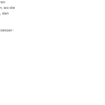
ren
n, wo die
, den
loesser-