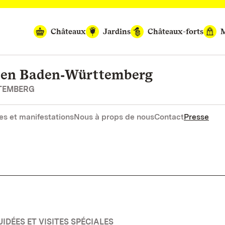
Châteaux
Jardins
Châteaux-forts
M
rten Baden‑Württemberg
RTEMBERG
es et manifestations
Nous à props de nous
Contact
Presse
IDÉES ET VISITES SPÉCIALES