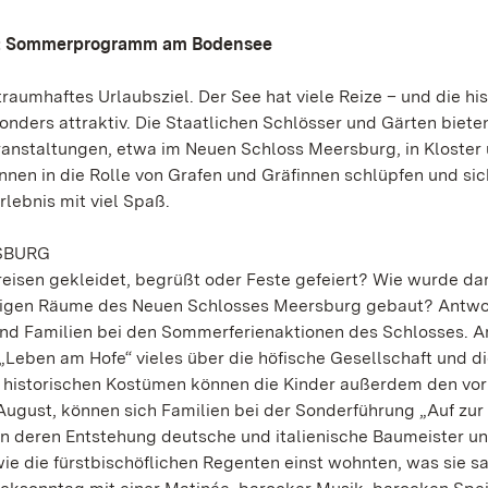
n: Sommerprogramm am Bodensee
traumhaftes Urlaubsziel. Der See hat viele Reize – und die hi
ders attraktiv. Die Staatlichen Schlösser und Gärten bieten
ranstaltungen, etwa im Neuen Schloss Meersburg, in Kloster
nen in die Rolle von Grafen und Gräfinnen schlüpfen und sic
ebnis mit viel Spaß.
SBURG
Kreisen gekleidet, begrüßt oder Feste gefeiert? Wie wurde d
htigen Räume des Neuen Schlosses Meersburg gebaut? Antwo
nd Familien bei den Sommerferienaktionen des Schlosses. 
„Leben am Hofe“ vieles über die höfische Gesellschaft und di
n historischen Kostümen können die Kinder außerdem den v
August, können sich Familien bei der Sonderführung „Auf zur
n deren Entstehung deutsche und italienische Baumeister u
 wie die fürstbischöflichen Regenten einst wohnten, was sie 