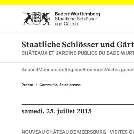
Vers la page d’accueil
Staatliche Schlösser und Gä
CHÂTEAUX ET JARDINS PUBLICS DU BADE-WU
Accueil
Monuments
Régions
Brochures
Visites guidé
Presse
Communiqués de presse
samedi, 25. juillet 2015
NOUVEAU CHÂTEAU DE MEERSBURG | VISITES GU