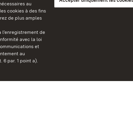
Accepter uniquement les cookies
s nécessaires au
es cookies à des fins
erez de plus amples
berg
 l’enregistrement de
Châteaux et jardins publ
nformité avec la loi
Bade-Wurtemberg
communications et
Contact
sentement au
FAQ et réponses
 6 par. 1 point a).
Mentions légales
Protection des données
Explications sur l’accessi
BITV-konform (geprüfte S