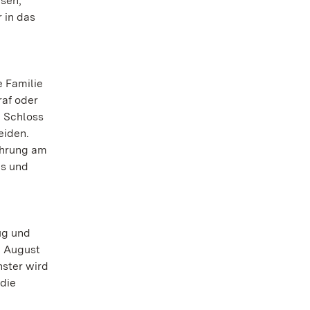
isen,
 in das
 Familie
raf oder
m Schloss
eiden.
ührung am
es und
ug und
. August
nster wird
 die