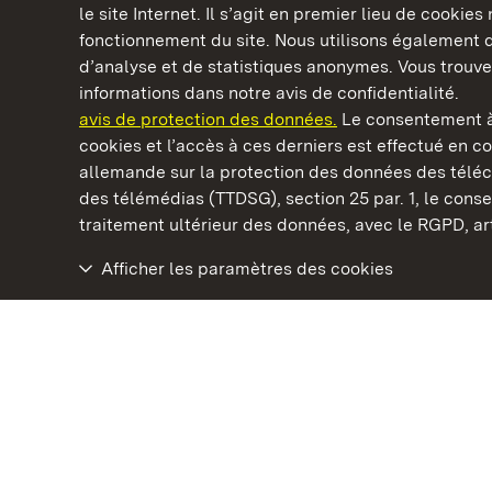
le site Internet. Il s’agit en premier lieu de cookie
fonctionnement du site. Nous utilisons également d
d’analyse et de statistiques anonymes. Vous trouv
Châteaux et jardins publics du Bade-Wurtem
informations dans notre avis de confidentialité.
avis de protection des données.
Le consentement à
cookies et l’accès à ces derniers est effectué en co
allemande sur la protection des données des télé
des télémédias (TTDSG), section 25 par. 1, le con
Staatliche Schlösser und Gärten Baden‑Württemberg
traitement ultérieur des données, avec le RGPD, art.
Afficher les paramètres des cookies