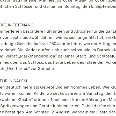
rocksonntag mit einer Matinée, barocker Musik, barocken Spe
tlichen Schlösser und Gärten am Sonntag, den 6. September
OFE IN TETTNANG
mmerferien besondere Führungen und Aktionen für die ganze
von sechs bis zwölf Jahren, wie es sich angefühlt hat, ein G
ie adelige Gesellschaft vor 250 Jahren lebte, wie der Alltag i
 dabei: Die Kinder dürfen sich auch selbst wie im Barock kl
ng, verrät
„Marketenderin Ida“ bei einer Stadt- und Schlossf
wertes über das Schloss, das harte Leben des fahrenden Volk
ch „Unerhörtes“ zur Sprache.
EHR IN SALEM
en deutlich mehr als Gebete und ein frommes Leben. Wie kl
z waren, können Kinder ab sechs Jahren am Samstag, den 1
rwehr im Kloster“ erleben. Nach einer kurzen Führung im Mü
Spritzenwagen und Geräte funktionierten. Dabei dürfen sich
en betätigen. Am Sonntag, 2. August, wandeln die Gäste des