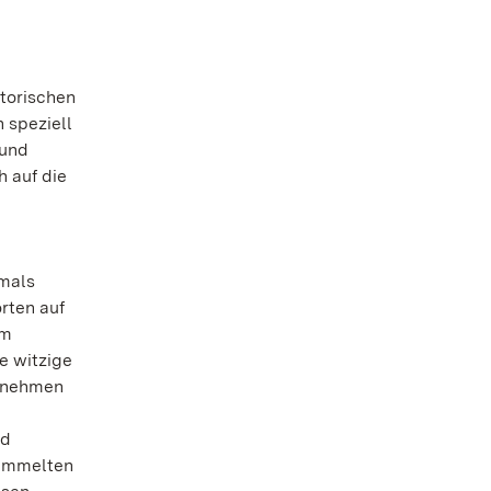
storischen
 speziell
 und
h auf die
amals
rten auf
Am
e witzige
ornehmen
nd
sammelten