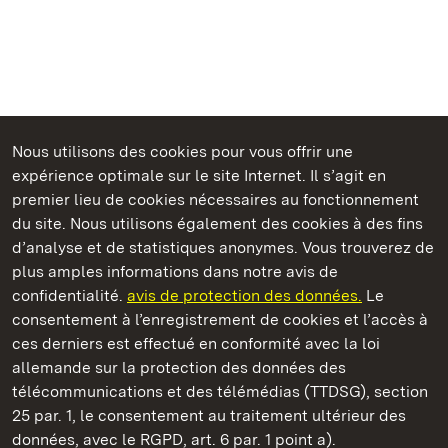
Nous utilisons des cookies pour vous offrir une
Châteaux et jardins publics du Bade-Wurtemberg
expérience optimale sur le site Internet. Il s’agit en
premier lieu de cookies nécessaires au fonctionnement
du site. Nous utilisons également des cookies à des fins
d’analyse et de statistiques anonymes. Vous trouverez de
plus amples informations dans notre avis de
Staatliche Schlösser und Gärten Baden‑Württemberg
confidentialité.
avis de protection des données.
Le
consentement à l’enregistrement de cookies et l’accès à
Châteaux et jardins publics du Bade-Wurtemberg
ces derniers est effectué en conformité avec la loi
allemande sur la protection des données des
Contact
FAQ et réponses
Mentions légales
télécommunications et des télémédias (TTDSG), section
Protection des données
25 par. 1, le consentement au traitement ultérieur des
Explications sur l’accessibilité
données, avec le RGPD, art. 6 par. 1 point a).
BITV-konform (geprüfte Seiten)