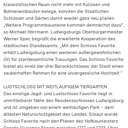
klassizistischen Raum nicht mehr mit Kulissen und
Bühneneinbauten belege, könnten die Staatlichen
Schlösser und Gärten damit wieder ganz neu planen.
„Weitere Programmbausteine kommen demnächst dazu“,
so Michael Hörrmann. Ludwigsburgs Oberbürgermeister
Werner Spec begrüßt die erweiterte Kooperation des
städtischen Standesamts: „Mit dem Schloss Favorite
erhält Ludwigsburg einen weiteren außergewöhnlichen
Ort für standesamtliche Trauungen. Das Schloss Favorite
bietet als eines der drei Barockschlösser der Stadt einen
zauberhaften Rahmen für eine unvergessliche Hochzeit.“
LUSTSCHLOSS MIT WEITLÄUFIGEM TIERGARTEN
Das einstige Jagd- und Lustschloss Favorite liegt in
unmittelbarer Nähe des Residenzschlosses Ludwigsburg
und ist umgeben von einem weitläufigen Park – dem
ältesten Naturschutzgebiet des Landes. Erbaut wurde
Schloss Favorite nach den Plänen des Hofbaumeisters
Donato Giuseppe Frisoni zwischen 1717 und 1723. Über