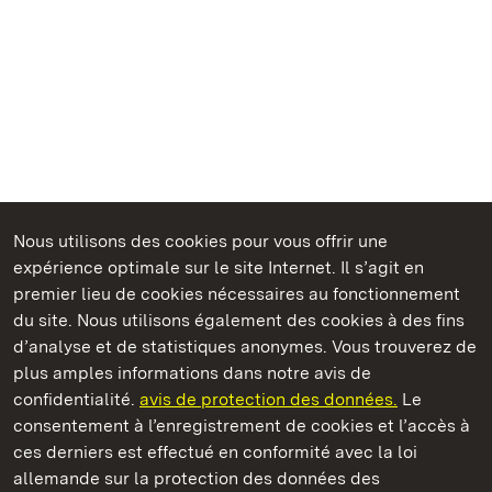
Nous utilisons des cookies pour vous offrir une
Châteaux et jardins publics du Bade-Wurtemberg
expérience optimale sur le site Internet. Il s’agit en
premier lieu de cookies nécessaires au fonctionnement
du site. Nous utilisons également des cookies à des fins
d’analyse et de statistiques anonymes. Vous trouverez de
plus amples informations dans notre avis de
Staatliche Schlösser und Gärten Baden‑Württemberg
confidentialité.
avis de protection des données.
Le
consentement à l’enregistrement de cookies et l’accès à
Châteaux et jardins publics du Bade-Wurtemberg
ces derniers est effectué en conformité avec la loi
allemande sur la protection des données des
Contact
FAQ et réponses
Mentions légales