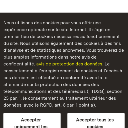
Nous utilisons des cookies pour vous offrir une
Châteaux et jardins publics du Bade-Wurtemberg
expérience optimale sur le site Internet. Il s’agit en
premier lieu de cookies nécessaires au fonctionnement
du site. Nous utilisons également des cookies à des fins
d’analyse et de statistiques anonymes. Vous trouverez de
plus amples informations dans notre avis de
Staatliche Schlösser und Gärten Baden‑Württemberg
confidentialité.
avis de protection des données.
Le
consentement à l’enregistrement de cookies et l’accès à
Châteaux et jardins publics du Bade-Wurtemberg
ces derniers est effectué en conformité avec la loi
allemande sur la protection des données des
Contact
FAQ et réponses
Mentions légales
télécommunications et des télémédias (TTDSG), section
Protection des données
25 par. 1, le consentement au traitement ultérieur des
Explications sur l’accessibilité
données, avec le RGPD, art. 6 par. 1 point a).
BITV-konform (geprüfte Seiten)
Accepter
Accepter tous les
plus loin
uniquement les
cookies