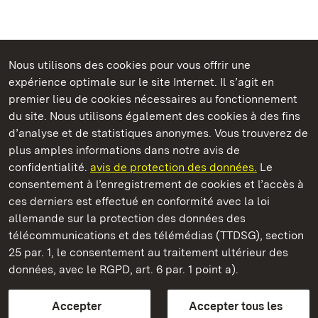
Nous utilisons des cookies pour vous offrir une
Châteaux et jardins publics du Bade-Wurtemberg
expérience optimale sur le site Internet. Il s’agit en
premier lieu de cookies nécessaires au fonctionnement
du site. Nous utilisons également des cookies à des fins
d’analyse et de statistiques anonymes. Vous trouverez de
plus amples informations dans notre avis de
Staatliche Schlösser und Gärten Baden‑Württemberg
confidentialité.
avis de protection des données.
Le
consentement à l’enregistrement de cookies et l’accès à
Châteaux et jardins publics du Bade-Wurtemberg
ces derniers est effectué en conformité avec la loi
allemande sur la protection des données des
Contact
FAQ et réponses
Mentions légales
télécommunications et des télémédias (TTDSG), section
Protection des données
25 par. 1, le consentement au traitement ultérieur des
Explications sur l’accessibilité
données, avec le RGPD, art. 6 par. 1 point a).
BITV-konform (geprüfte Seiten)
Accepter
Accepter tous les
plus loin