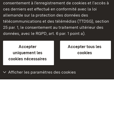
consentement à l’enregistrement de cookies et l’accès à
Châteaux et jardins publics du Bade-Wurtemberg
ces derniers est effectué en conformité avec la loi
allemande sur la protection des données des
Contact
FAQ et réponses
Mentions légales
télécommunications et des télémédias (TTDSG), section
Protection des données
25 par. 1, le consentement au traitement ultérieur des
Explications sur l’accessibilité
données, avec le RGPD, art. 6 par. 1 point a).
BITV-konform (geprüfte Seiten)
Accepter
Accepter tous les
plus loin
uniquement les
cookies
cookies nécessaires
Accueil
Monuments
Afficher les paramètres des cookies
Rendez-nous visite
sur Facebook
Rendez-nous visite
sur Instagram
Rendez-nous visite
sur YouTube
Découvrez nos
applications