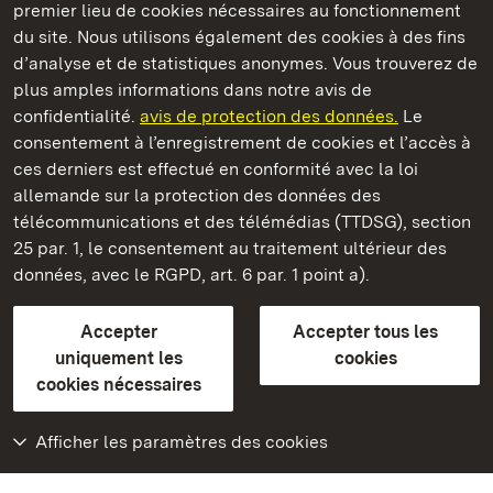
premier lieu de cookies nécessaires au fonctionnement
du site. Nous utilisons également des cookies à des fins
d’analyse et de statistiques anonymes. Vous trouverez de
plus amples informations dans notre avis de
Staatliche Schlösser und Gärten Baden‑Württemberg
confidentialité.
avis de protection des données.
Le
consentement à l’enregistrement de cookies et l’accès à
Châteaux et jardins publics du Bade-Wurtemberg
ces derniers est effectué en conformité avec la loi
allemande sur la protection des données des
Contact
FAQ et réponses
Mentions légales
télécommunications et des télémédias (TTDSG), section
Protection des données
25 par. 1, le consentement au traitement ultérieur des
Explications sur l’accessibilité
données, avec le RGPD, art. 6 par. 1 point a).
BITV-konform (geprüfte Seiten)
Accepter
Accepter tous les
plus loin
uniquement les
cookies
cookies nécessaires
Accueil
Monuments
Afficher les paramètres des cookies
Rendez-nous visite
sur Facebook
Rendez-nous visite