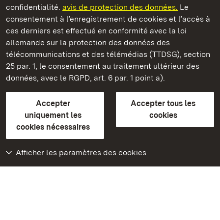
confidentialité.
avis de protection des données.
Le
consentement à l’enregistrement de cookies et l’accès à
Châteaux et jardins publics du Bade-Wurtemberg
ces derniers est effectué en conformité avec la loi
allemande sur la protection des données des
Contact
FAQ et réponses
Mentions légales
télécommunications et des télémédias (TTDSG), section
Protection des données
25 par. 1, le consentement au traitement ultérieur des
Explications sur l’accessibilité
données, avec le RGPD, art. 6 par. 1 point a).
BITV-konform (geprüfte Seiten)
Accepter
Accepter tous les
plus loin
uniquement les
cookies
cookies nécessaires
Accueil
Monuments
Afficher les paramètres des cookies
Rendez-nous visite
sur Facebook
Rendez-nous visite
sur Instagram
Rendez-nous visite
sur YouTube