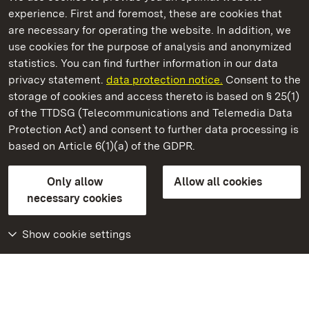
experience. First and foremost, these are cookies that
are necessary for operating the website. In addition, we
use cookies for the purpose of analysis and anonymized
State Palaces and Gardens of Baden-Wuerttemberg
statistics. You can find further information in our data
privacy statement.
data protection notice.
Consent to the
storage of cookies and access thereto is based on § 25(1)
of the TTDSG (Telecommunications and Telemedia Data
Staatliche Schlösser und Gärten Baden‑Württemberg
Protection Act) and consent to further data processing is
based on Article 6(1)(a) of the GDPR.
State Palaces and Gardens of Baden-Wuerttemberg
Only allow
Allow all cookies
Contact us
FAQ
Masthead
Data protection
necessary cookies
Declaration on barrier-free access
BITV-konform (geprüfte Seiten)
Show cookie settings
More
Home
Monuments